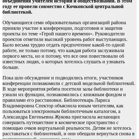
объединения учителей истории и обществознания. В этом
году ее провели совместно с Кочковской центральной
библиотекой.
Обучающиеся семи образовательных организаций района
приняли участие в конференции, подготовив и защитив
проекты по теме «Герой нашего времени». Руководители
проектов отметили высокий уровень работ выступающих.
Было весьма трудно отдать предпочтение какой-то одной
работе, не только потому, что каждая работа заслуживала
первого места, но и потому, что все они повествовали об
известных людях, о которых хотелось слушать и узнавать
больше.
Пока шло обсуждение и подводились итоги, участников
конференции познакомили с детской модельной библиотекой.
В ходе мероприятия ребята посетили залы библиотеки и
узнали их функции, познакомились с книжным фондом и
правилами его расстановки. Библиотекарь Лариса
Владимировна Спектор объяснила юным читателям, как
пользоваться электронным библиотечным каталогом, а
Александра Евгеньевна Жукова пригласила желающих
совершить путешествие в космическое пространство с
помощью очков виртуальной реальности. Детям не хотелось
расставаться с библиотекой, и они обещали вернуться снова в