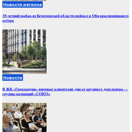
Новости региона
39-летний рыбак из Кемеровской области поймал в Оби краснокнижного
осётра
Новости
В ЖК «Гренландия» впервые клиентские дни от крупного девелопера —
группы компаний «СОЮЗ»