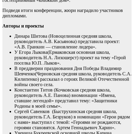
гостеприимный «книжкин дом».
Подведя итоги конференции, жюри наградило участников
дипломами.
Авторы и проекты
Динара Шитова (Новоцелинная средняя школа,
руководитель А.В. Касьянова) представила проект:
«А.В. Гранкин — становление лидера».
У Егора Лыкова(Ермаковская основная школа,
руководитель Н.А. Лихошерст) проект на тему «Герой
поселка Ю.П. Лыков».
В преддверии празднования Дня Победы Владимир
Шевченко(Черновская средняя школа, руководитель С.А.
Килипенко) рассказал о героях Великой Отечественной
войны своего села.
Константин Титов (Кочковская средняя школа,
руководитель А.Е. Панова) вноминации «Имена,
ставшие легендой» представил тему: «Защитники
Родины в моей семье».
Сергей Савенков
(Быструхинская средняя школа,
руководитель Г.А. Безруков) в номинации «Герои рядом
с нами» выступил с темой: «Героями не рождаются,
героями становятся. Артем Геннадьевич Харин».
Ученица Букреевской основной школы Карина