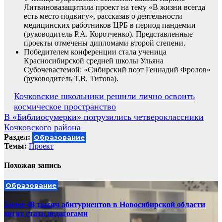
Литвиновазащитила проект на тему «В жизни всегда
есть место подвигу», рассказав о деятельности
медицинских работников ЦРБ в период пандемии
(руководитель Р.А. Коротченко). Представленные
проекты отмечены дипломами второй степени.
Победителем конференции стала ученица
Красносибирской средней школы Ульяна
Субочевастемой: «Сибирский поэт Геннадий Фролов»
(руководитель Т.В. Титова).
Навигация
Кочковские школьники решили лично освоить
космическое пространство
по
В «Библиосумерки» погрузились четвероклассники
записям
Кочковского района
Раздел:
Образование
Темы:
Проект
Похожая запись
Образование
Более 48 тысяч абитуриентов в Новосибирской области
хотят стать педагогами