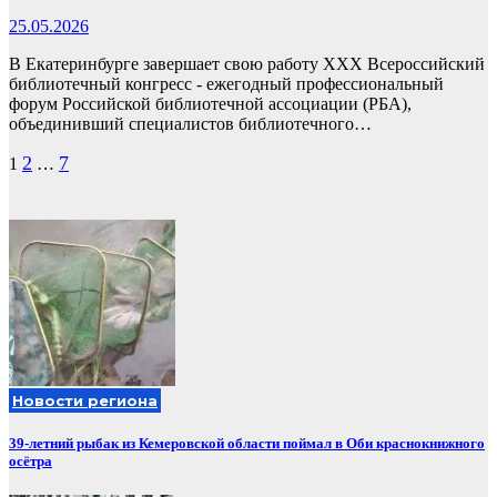
25.05.2026
В Екатеринбурге завершает свою работу XXX Всероссийский
библиотечный конгресс - ежегодный профессиональный
форум Российской библиотечной ассоциации (РБА),
объединивший специалистов библиотечного…
Пагинация
2
7
1
…
записей
Новости региона
39-летний рыбак из Кемеровской области поймал в Оби краснокнижного
осётра