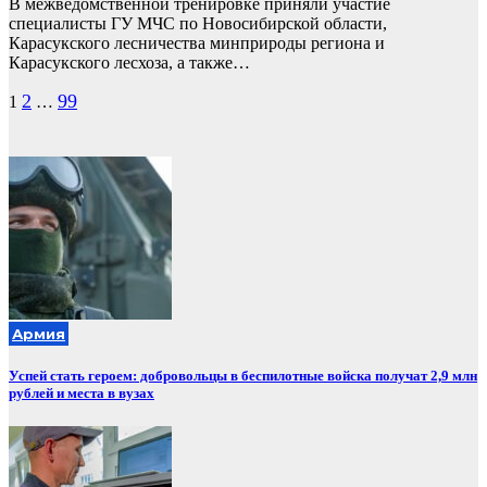
В межведомственной тренировке приняли участие
специалисты ГУ МЧС по Новосибирской области,
Карасукского лесничества минприроды региона и
Карасукского лесхоза, а также…
Пагинация
2
99
1
…
записей
Армия
Успей стать героем: добровольцы в беспилотные войска получат 2,9 млн
рублей и места в вузах