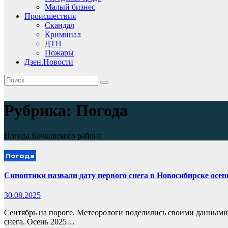
Малый бизнес
Происшествия
Скандал
Криминал
ДТП
Пожары
Дзен.Новости
Рубрика:
Погода
Погода Кочковского района
Погода
Синоптики назвали дату первого снега в Новосибирске осен
30.08.2025
Сентябрь на пороге. Метеорологи поделились своими данными,
снега. Осень 2025…