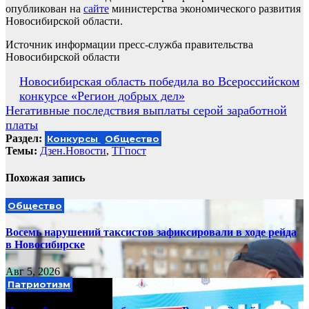
опубликован на
сайте
министерства экономического развития
Новосибирской области.
Источник информации пресс-служба правительства
Новосибирской области
Навигация
Новосибирская область победила во Всероссийском
конкурсе «Регион добрых дел»
по
Негативные последствия выплаты серой заработной
записям
платы
Раздел:
Конкурсы
Общество
Темы:
Дзен.Новости
,
ТГпост
Похожая запись
Общество
Восемь нарушений таксистов зафиксировали в ходе рейда
в Новосибирске
Авг 5, 2026
Патриотизм