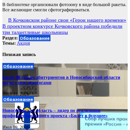
В библиотеке организовали фотозону в виде большой ракеты.
Все желающие смогли сфотографироваться.
Навигация
В Кочковском районе свои «Герои нашего времени»
В проектном конкурсе Кочковского района победили
по
три талантливые школьницы
записям
Раздел:
Образование
Темы:
Акция
Похожая запись
Образование
Более 48 тысяч абитуриентов в Новосибирской области
хотят стать педагогами
Июл 31, 2026
Образование
Новосибирская область – лидер по реализации
профориентационного проекта «Билет в будущее»
Июл 19, 2026