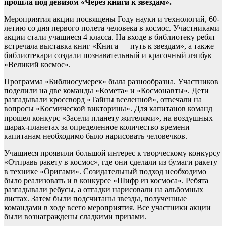
прошла под девизом «Через книги к звездам».
Мероприятия акции посвящены Году науки и технологий, 60-
летию со дня первого полета человека в космос. Участниками
акции стали учащиеся 4 класса. На входе в библиотеку ребят
встречала выставка книг «Книга — путь к звездам», а также
библиотекари создали познавательный и красочный лэпбук
«Великий космос».
Программа «Библиосумерек» была разнообразна. Участников
поделили на две команды «Комета» и «Космонавты». Дети
разгадывали кроссворд «Тайны вселенной», отвечали на
вопросы «Космической викторины». Для капитанов команд
прошел конкурс «Засели планету жителями», на воздушных
шарах-планетах за определенное количество времени
капитанам необходимо было нарисовать человечков.
Учащиеся проявили большой интерес к творческому конкурсу
«Отправь ракету в космос», где они сделали из бумаги ракету
в технике «Оригами». Созидательный подход необходимо
было реализовать и в конкурсе «Шифр из космоса». Ребята
разгадывали ребусы, а отгадки нарисовали на альбомных
листах. Затем были подсчитаны звезды, полученные
командами в ходе всего мероприятия. Все участники акции
были вознаграждены сладкими призами.