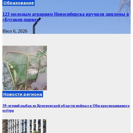
Образование
123 молодым аграриям Новосибирска вручили дипломы в
«Бугаков-парке»
Июл 6, 2026
Новости региона
39-летний рыбак из Кемеровской области поймал в Оби краснокнижного
осётра