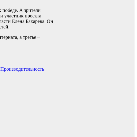
 победе. А зрители
и участник проекта
ласти Елена Бахарева. Он
стей.
ерната, а третье –
 «Производительность