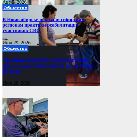
Авг 5, 2026
Общество
В Новосибирске показали сибирским
регионам практики реабилитации
участников СВО
Июл 29, 2026
Общество
Трехдневную работу в Новосибирской
области начал передвижной музей «Поезд
Победы»
Июл 28, 2026