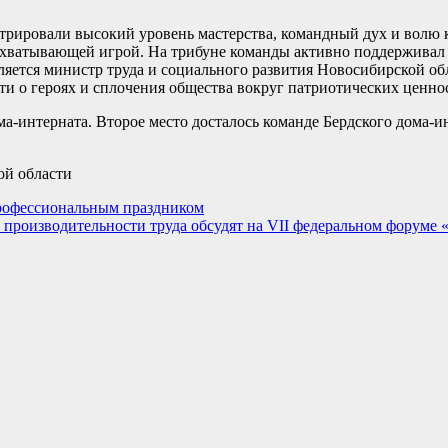
рировали высокий уровень мастерства, командный дух и волю к
ахватывающей игрой. На трибуне команды активно поддерживал 
яется министр труда и социального развития Новосибирской об
и о героях и сплочения общества вокруг патриотических ценно
а-интерната. Второе место досталось команде Бердского дома-инт
ой области
профессиональным праздником
 производительности труда обсудят на VII федеральном форуме