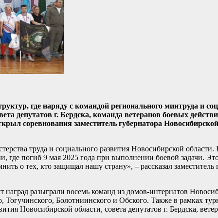
уктур, где наряду с командой регионального минтруда и со
ета депутатов г. Бердска, команда ветеранов боевых действ
ткрыл соревнования заместитель губернатора Новосибирской
рства труда и социального развития Новосибирской области. В
, где погиб 9 мая 2025 года при выполнении боевой задачи. Эт
нить о тех, кто защищал нашу страну», – рассказал заместитель 
.
кт наград разыграли восемь команд из домов-интернатов Новоси
о, Тогучинского, Болотниинского и Обского. Также в рамках тур
тия Новосибирской области, совета депутатов г. Бердска, вете