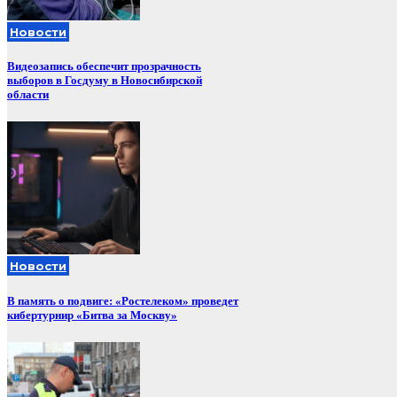
Новости
Видеозапись обеспечит прозрачность
выборов в Госдуму в Новосибирской
области
Новости
В память о подвиге: «Ростелеком» проведет
кибертурнир «Битва за Москву»