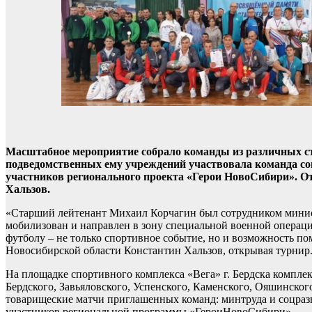
Масштабное мероприятие собрало команды из различных стр
подведомственных ему учреждений участвовала команда сов
участников регионального проекта «Герои НовоСибири». О
Хальзов.
«Старший лейтенант Михаил Корчагин был сотрудником министе
мобилизован и направлен в зону специальной военной операции
футболу – не только спортивное событие, но и возможность пом
Новосибирской области Константин Хальзов, открывая турнир
На площадке спортивного комплекса «Вега» г. Бердска компле
Бердского, Завьяловского, Успенского, Каменского, Ояшинског
товарищеские матчи приглашенных команд: минтруда и соцразви
участников региональной программы «ГероиНовоСибири».