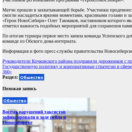
Матчи прошли в захватывающей борьбе. Участники продемонст
смогли насладиться яркими моментами, красивыми голами и з
«Герои НовоСибири» Олег Такмаков, наставником которого явл
отметил важность подобных мероприятий для сохранения памят
По итогам турнира первое место заняла команда Успенского дом
команде из Обского дома-интерната.
Информация и фото пресс-службы правительства Новосибирск
Навигация
Руководители Кочковского района поздравили дорожников с 
Государственную политику и корпоративные стратегии в сфере
по
360»
записям
Раздел:
Общество
Похожая запись
Общество
Восемь нарушений таксистов
зафиксировали в ходе рейда в
Новосибирске