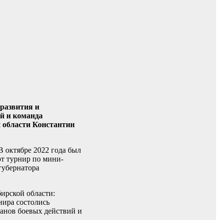
цразвития и
ий и команда
 области Константин
 октябре 2022 года был
от турнир по мини-
губернатора
бирской области:
нира состолись
ранов боевых действий и