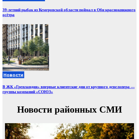
39-летний рыбак из Кемеровской области поймал в Оби краснокнижного
осётра
Новости
В ЖК «Гренландия» впервые клиентские дни от крупного девелопера —
группы компаний «СОЮЗ»