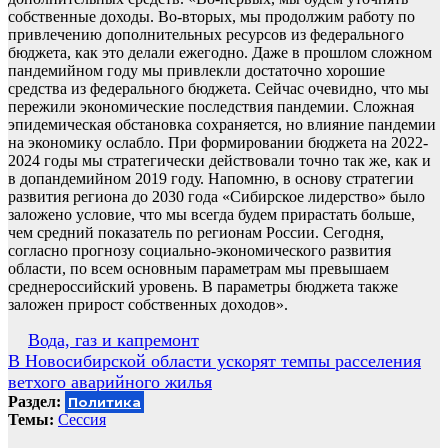
собственные доходы. Во-вторых, мы продолжим работу по
привлечению дополнительных ресурсов из федерального
бюджета, как это делали ежегодно. Даже в прошлом сложном
пандемийном году мы привлекли достаточно хорошие
средства из федерального бюджета. Сейчас очевидно, что мы
пережили экономические последствия пандемии. Сложная
эпидемическая обстановка сохраняется, но влияние пандемии
на экономику ослабло. При формировании бюджета на 2022-
2024 годы мы стратегически действовали точно так же, как и
в допандемийном 2019 году. Напомню, в основу стратегии
развития региона до 2030 года «Сибирское лидерство» было
заложено условие, что мы всегда будем прирастать больше,
чем средний показатель по регионам России. Сегодня,
согласно прогнозу социально-экономического развития
области, по всем основным параметрам мы превышаем
среднероссийский уровень. В параметры бюджета также
заложен прирост собственных доходов».
Навигация
Вода, газ и капремонт
В Новосибирской области ускорят темпы расселения
по
ветхого аварийного жилья
записям
Раздел:
Политика
Темы:
Сессия