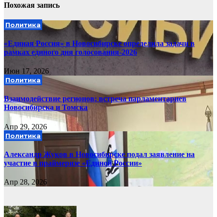
Похожая запись
Политика
«Единая Россия» в Новосибирске определила задачи в
рамках единого дня голосования-2026
Июн 17, 2026
Политика
Взаимодействие регионов: встреча парламентариев
Новосибирска и Томска
Апр 29, 2026
Политика
Александр Жуков в Новосибирске подал заявление на
участие в праймеризе «Единой России»
Апр 28, 2026