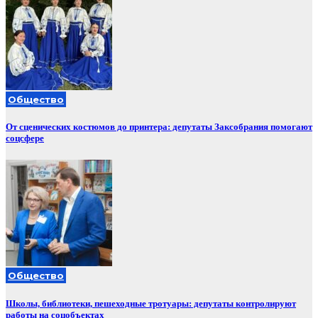
Общество
От сценических костюмов до принтера: депутаты Заксобрания помогают
соцсфере
Общество
Школы, библиотеки, пешеходные тротуары: депутаты контролируют
работы на соцобъектах