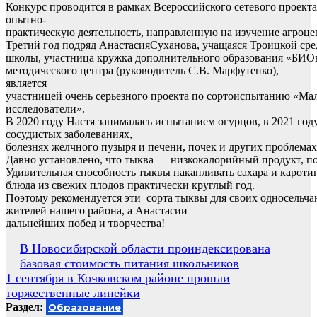
Конкурс проводится в рамках Всероссийского сетевого проек
опытно-
практическую деятельность, направленную на изучение агроце
Третий год подряд АнастасияСуханова, учащаяся Троицкой ср
школы, участница кружка дополнительного образования «БИ
методического центра (руководитель С.В. Марфутенко),
является
участницей очень серьезного проекта по сортоиспытанию «М
исследователи».
В 2020 году Настя занималась испытанием огурцов, в 2021 го
сосудистых заболеваниях,
болезнях желчного пузыря и печени, почек и других проблемах
Давно установлено, что тыква — низкокалорийный продукт, по
Удивительная способность тыквы накапливать сахара и кароти
блюда из свежих плодов практически круглый год.
Поэтому рекомендуется эти сорта тыквы для своих односельча
жителей нашего района, а Анастасии —
дальнейших побед и творчества!
Навигация
В Новосибирской области проиндексирована
базовая стоимость питания школьников
по
1 сентября в Кочковском районе прошли
записям
торжественные линейки
Раздел:
Образование