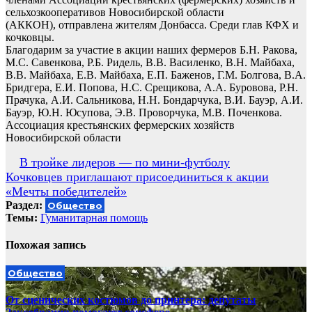
сельхозкооперативов Новосибирской области
(АККОН), отправлена жителям Донбасса. Среди глав КФХ и
кочковцы.
Благодарим за участие в акции наших фермеров Б.Н. Ракова,
М.С. Савенкова, Р.Б. Ридель, В.В. Василенко, В.Н. Майбаха,
В.В. Майбаха, Е.В. Майбаха, Е.П. Баженов, Г.М. Болгова, В.А.
Бридгера, Е.И. Попова, Н.С. Срещикова, А.А. Буровова, Р.Н.
Прачука, А.И. Сальникова, Н.Н. Бондарчука, В.И. Бауэр, А.И.
Бауэр, Ю.Н. Юсупова, Э.В. Проворчука, М.В. Поченкова.
Ассоциация крестьянских фермерских хозяйств
Новосибирской области
Навигация
В тройке лидеров — по мини-футболу
Кочковцев приглашают присоединиться к акции
по
«Мечты победителей»
записям
Раздел:
Общество
Темы:
Гуманитарная помощь
Похожая запись
Общество
От сценических костюмов до принтера: депутаты