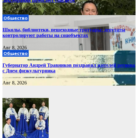
Заксобрания помогают соцсфере
Авг 9, 2026
Общество
Школы, библиотеки, пешеходные тротуары: депутаты
контролируют работы на соцобъектах
Авг 8, 2026
Общество
Губернатор Андрей Травников поздравил жителей региона
с Днем физкультурника
Авг 8, 2026