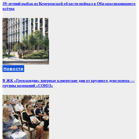
39-летний рыбак из Кемеровской области поймал в Оби краснокнижного
осётра
Новости
В ЖК «Гренландия» впервые клиентские дни от крупного девелопера —
группы компаний «СОЮЗ»