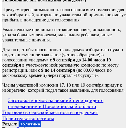
Предусмотрена возможность голосования вне помещения для
тех избирателей, которые по уважительной причине не смогут
прибыть в помещение для голосования.
Уважительные причины: состояние здоровья, инвалидность,
уход за больным человеком, маленьким ребенком, иные
уважительные причины.
Для того, чтобы проголосовать «на дому» избирателю нужно
подать письменное заявление (устное обращение) о
голосовании «на дому»
с 9 сентября до 14.00 часов 19
сентября
в участковую избирательную комиссию по месту
регистрации, или
с 9 по 14 сентября
(до 00.00 часов по
московскому времени) через портал «Госуслуги».
Члены участковой комиссии 17, 18 или 19 сентября придут к
избирателю, который подал такое заявление, для голосования.
Навигация
Заготовка кормов на зимний период идет с
опережением в Новосибирской области
по
Торговлю в сельской местности поддержит
записям
Правительство региона
Раздел:
Политика