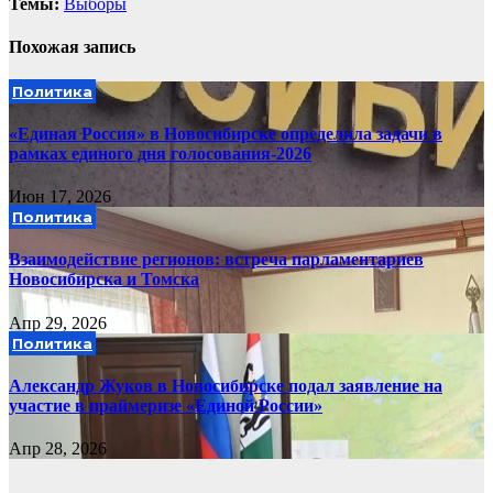
Темы:
Выборы
Похожая запись
Политика
«Единая Россия» в Новосибирске определила задачи в
рамках единого дня голосования-2026
Июн 17, 2026
Политика
Взаимодействие регионов: встреча парламентариев
Новосибирска и Томска
Апр 29, 2026
Политика
Александр Жуков в Новосибирске подал заявление на
участие в праймеризе «Единой России»
Апр 28, 2026