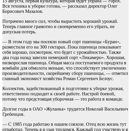
15 августа, первая культура, которая будет убрана — горох.
Вся техника к уборке готова, — рассказал директор Олег
Борисович Мазалов.
Потрачено много сил, чтобы вырастить хороший урожай.
Теперь главное грамотно и своевременно его убрать, не
допуская потерь.
— В этом году мы посеяли новый сорт пшеницы «Буран»,
разместили его на 300 гектарах. Пока пшеница показывает
себя хорошо, посмотрим, что будет с урожайностью. Также
два года назад завезли немецкий сорт «Ликамеро». Хорошая,
низкорослая пшеница. Общая масса поступаемого продукта в
комбайн для обмолота меньше, что способствует увеличению
производительности, скорейшему сбору пшеницы, — отметил
главный экономист хозяйства Роман Сергеевич Белоус.
Коллектив, задействованный в подготовке к уборке урожая,
ответственно подходит к своей работе. Настрой боевой,
потому что предстоящая уборочная — это работа в команде.
Долгие годы в ОАО «Жуланка» трудится Николай Васильевич
Гребенцов.
— С 1985 года работаю в нашем совхозе. Отец всю жизнь тут
отработал. Теперь я и сын трудимся. Каждый год участвую и в