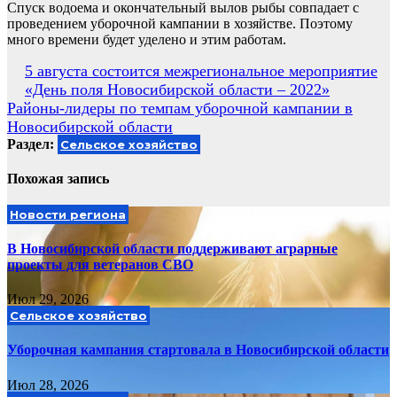
Спуск водоема и окончательный вылов рыбы совпадает с
проведением уборочной кампании в хозяйстве. Поэтому
много времени будет уделено и этим работам.
Навигация
5 августа состоится межрегиональное мероприятие
«День поля Новосибирской области – 2022»
по
Районы-лидеры по темпам уборочной кампании в
записям
Новосибирской области
Раздел:
Сельское хозяйство
Похожая запись
Новости региона
В Новосибирской области поддерживают аграрные
проекты для ветеранов СВО
Июл 29, 2026
Сельское хозяйство
Уборочная кампания стартовала в Новосибирской области
Июл 28, 2026