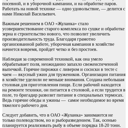
посевной, и в уборочной кампании, и на обработке паров.
Работать на новой технике — одно удовольствие, — делится с
нами Николай Васильевич.
Важным решением в ОАО «Жуланка» стало
усовершенствование старого комплекса по сушке и обработке
зерна и строительство нового, что позволит увеличить
производительность труда. Благодаря грамотно
организованной работе, уборочная кампания в хозяйстве
начнется вовремя, пройдет четко и без простоев.
Наблюдая за современной техникой, как она умело
обрабатывает поля, неожиданно запахло свежеиспеченной
выпечкой. Горячие пирожки с ливером и сосиски в тесте с
чаем — вкусный ужин для тружеников. Организации питания
в хозяйстве уделили не меньше внимания. Создана небольшая
столовая для приготовления пищи. Если рабочий находится
на ремонте техники, он питается в столовой, а если трудится в
поле, то бригадир развозит питание в специальных термосах.
Ведь горячие обеды и ужины — самое необходимое во время
тяжелого рабочего дня.
Следует добавить, что в ОАО «Жуланка» занимаются не
только полеводством, но и рыборазведением. Так, осенью
планируется реализовать рыбу в объеме порядка 18-20 тонн.