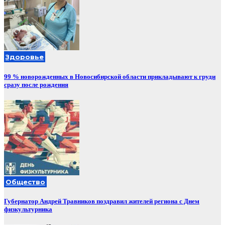
Здоровье
99 % новорожденных в Новосибирской области прикладывают к груди
сразу после рождения
Общество
Губернатор Андрей Травников поздравил жителей региона с Днем
физкультурника