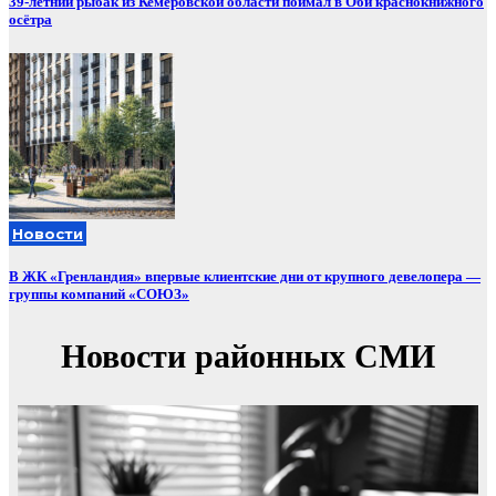
39-летний рыбак из Кемеровской области поймал в Оби краснокнижного
осётра
Новости
В ЖК «Гренландия» впервые клиентские дни от крупного девелопера —
группы компаний «СОЮЗ»