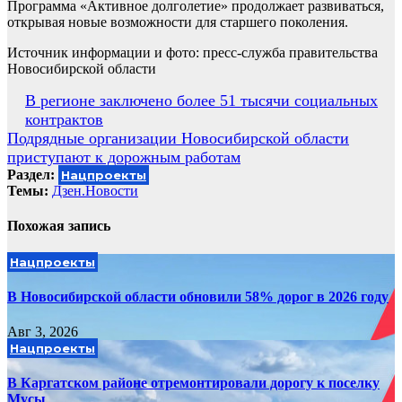
Программа «Активное долголетие» продолжает развиваться,
открывая новые возможности для старшего поколения.
Источник информации и фото: пресс-служба правительства
Новосибирской области
Навигация
В регионе заключено более 51 тысячи социальных
контрактов
по
Подрядные организации Новосибирской области
записям
приступают к дорожным работам
Раздел:
Нацпроекты
Темы:
Дзен.Новости
Похожая запись
Нацпроекты
В Новосибирской области обновили 58% дорог в 2026 году
Авг 3, 2026
Нацпроекты
В Каргатском районе отремонтировали дорогу к поселку
Мусы