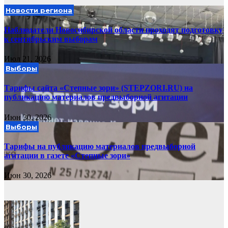
Новости региона
Наблюдатели Новосибирской области проходят подготовку
к сентябрьским выборам
Июл 21, 2026
Выборы
Тарифы сайта «Степные зори» (STEPZORI.RU) на
публикацию материалов предвыборной агитации
Июн 30, 2026
Выборы
Тарифы на публикацию материалов предвыборной
агитации в газете «Степные зори»
Июн 30, 2026