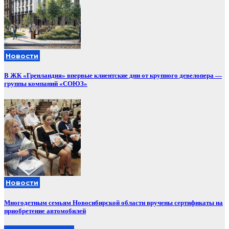
Новости
В ЖК «Гренландия» впервые клиентские дни от крупного девелопера —
группы компаний «СОЮЗ»
Новости
Многодетным семьям Новосибирской области вручены сертификаты на
приобретение автомобилей