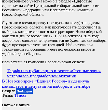
избирательного участка можно в разделе «Цифровые
сервисы» на сайте Центральной избирательной комиссии
Российской Федерации или Избирательной комиссии
Новосибирской области.
Я уезжаю в командировку (в отпуск, на вахту) за пределы
Новосибирской области. Как проголосовать досрочно? На
выборах, которые состоятся на территории Новосибирской
области в дни голосования 12, 13 и 14 сентября 2025 года
досрочное голосование применяться не будет, так как выборы
будут проходить в течение трех дней. Избиратель при
трехдневном голосовании имеет возможность выбрать
удобный для себя день.
Избирательная комиссия Новосибирской области
Навигация
Тарифы на публикацию в газете «Степные зори»
материалов предвыборной агитации
по
В Новосибирске «Единая Россия» выдвинула
записям
кандидатов в депутаты на выборах в сентябре
Раздел:
Выборы
Темы:
ТГпост
Похожая запись