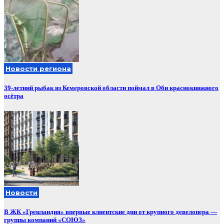
Новости региона
39-летний рыбак из Кемеровской области поймал в Оби краснокнижного
осётра
Новости
В ЖК «Гренландия» впервые клиентские дни от крупного девелопера —
группы компаний «СОЮЗ»