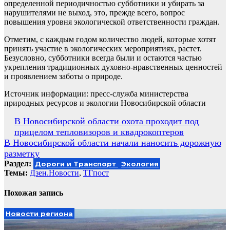
определенной периодичностью субботники и убирать за
нарушителями не выход, это, прежде всего, вопрос
повышения уровня экологической ответственности граждан.
Отметим, с каждым годом количество людей, которые хотят
принять участие в экологических мероприятиях, растет.
Безусловно, субботники всегда были и остаются частью
укрепления традиционных духовно-нравственных ценностей
и проявлением заботы о природе.
Источник информации: пресс-служба министерства
природных ресурсов и экологии Новосибирской области
Навигация
В Новосибирской области охота проходит под
прицелом тепловизоров и квадрокоптеров
по
В Новосибирской области начали наносить дорожную
записям
разметку
Раздел:
Дороги и Транспорт
Экология
Темы:
Дзен.Новости
,
ТГпост
Похожая запись
Новости региона