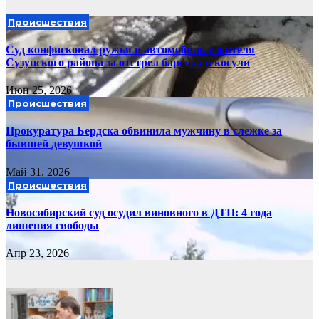
Происшествия
Суд конфисковал ружья и автомобиль у жителя
Сузунского района за отстрел барсука и косули
Июн 25, 2026
Происшествия
Прокуратура Бердска обвинила мужчину в слежке за
бывшей девушкой
Май 31, 2026
Происшествия
Новосибирский суд осудил виновного в ДТП: 4 года
лишения свободы
Апр 23, 2026