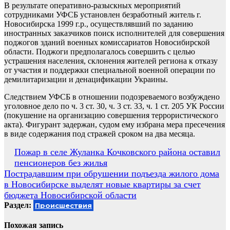
В результате оперативно-разыскных мероприятий
сотрудниками УФСБ установлен безработный житель г.
Новосибирска 1999 г.р., осуществлявший по заданию
иностранных заказчиков поиск исполнителей для совершения
поджогов зданий военных комиссариатов Новосибирской
области. Поджоги предполагалось совершить с целью
устрашения населения, склонения жителей региона к отказу
от участия и поддержки специальной военной операции по
демилитаризации и денацификации Украины.
Следствием УФСБ в отношении подозреваемого возбуждено
уголовное дело по ч. 3 ст. 30, ч. 3 ст. 33, ч. 1 ст. 205 УК России
(покушение на организацию совершения террористического
акта). Фигурант задержан, судом ему избрана мера пресечения
в виде содержания под стражей сроком на два месяца.
Навигация
Пожар в селе Жуланка Кочковского района оставил
пенсионеров без жилья
по
Пострадавшим при обрушении подъезда жилого дома
записям
в Новосибирске выделят новые квартиры за счет
бюджета Новосибирской области
Раздел:
Происшествия
Похожая запись