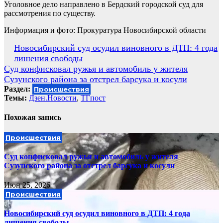
Уголовное дело направлено в Бердский городской суд для
рассмотрения по существу.
Информация и фото: Прокуратура Новосибирской области
Навигация
Новосибирский суд осудил виновного в ДТП: 4 года
лишения свободы
по
Суд конфисковал ружья и автомобиль у жителя
записям
Сузунского района за отстрел барсука и косули
Раздел:
Происшествия
Темы:
Дзен.Новости
,
ТГпост
Похожая запись
Происшествия
Суд конфисковал ружья и автомобиль у жителя
Сузунского района за отстрел барсука и косули
Июн 25, 2026
Происшествия
Новосибирский суд осудил виновного в ДТП: 4 года
лишения свободы