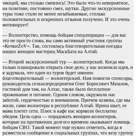
эмоций, мы столько смеялись! Это было что-то невероятное,
на позитиве, постоянно смех, шутки. Другие экскурсионные
туры тоже стали не менее незабываемые, столько
положительных и искренних отзывов получено. И это очень
мотивирует!
— Волонтерство, помощь бойцам спецоперации — для вас
это не просто слова, вы сами активный участник группы
«КочкиZoV». Так, состоялась благотворительная поездка
наших женщин мастериц МаскБата на Алтай.
— Второй экскурсионный тур — волонтерский. Когда мы
только планировали открыть свое дело, у нас возникла идея, и
я задумала, что один из туров будет именно
благотворительный — волонтерский. Нам помогли спонсоры,
руководитель сельхозпредприятия Олег Борисович Мазалов,
гостевой дом там, на Алтае, также было бесплатное
проживание и питание. Одним словом, окружили нас
заботой, сердечностью и вниманием. Причем хозяева, где мы
жили, сами волонтеры в республике Алтай. Ирина шьет, ее
мама плетет сети. Плюс в кафе нас кормили бесплатно
обедом. Цель одна — порадовать женщин-волонтеров,
которые на протяжении долгого времени оказывают помощь
бойцам СВО. Такой момент еще нужно отметить, когда я
разместила сообщение в социальных группах, что везу группу