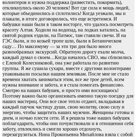
волонтеров и нужна поддержка (разместить, покормить),
откликнулись около 20 человек! Вот где сила и мощь людей,
которые объединились и сплотились! Когда уезжали, мы и
плакали, в итоге договорились, что еще встретимся. И
бабушки наши были в таком восторге, что удалось посмотреть
красоту Алтая. Ходили на водопад, на лодках катались, на
святой родник ездили, на Патмос, там ставили свечи. И на
ГЭС были, и по козьей тропе шли, были в Ботаническом
саду… По максимуму — за эти три дня было много
разнообразных экскурсий. Обратную дорогу ехали молча,
каждый думал о своем…Когда началось СВО, мы сблизились
с Еленой Колесниковой, она уже работала по развитию
группы. Я же сушила сухари, вместе с другими волонтерами
упаковывали посылки нашим землякам. После мне не стало
времени хватать заниматься этим, все же трое детей, всем
нужны внимание и забота, и я стала помогать финансово.
Смотрю на наших бабушек, и просто ими восхищаюсь!
Поэтому важно было организовать именно такую поездку для
наших мастериц. Они все свое тепло отдают, вкладывая в
каждый паучок частицу души, свою молитву, свою силу и
энергию, чтобы защитить наших мужчин. Женщины готовы и
днем, и ночью плести сети. И я решила тоже наших бабушек
поблагодарить, чтобы они почувствовали и в отношении себя
заботу, отвлеклись и смогли хорошо отдохнуть,
перезагрузиться. Нина Прокопьевна Михайлова взяла с собой