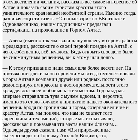
в осуществлении желания, рассказать всё самое интересное об
Алтае и показать своим туристам красоты этого
удивительного края нашей необъятной страны. Именно тогда,
развивая соцсети газеты «Степные зори» во ВКонтакте и
Одноклассниках, нашим подписчикам предлагали
сертификаты на проживание в Горном Алтае.
— Алёна (именно так мы звали нашу коллегу во время работы
в редакции), расскажите о своей первой поездке на Алтай, с
чего, собственно, всё началось. Ведь открыть свое дело было
не сиюминутным решением, вы к этому шли долго.
— К этому призванию наша семья шла более десяти лет. На
протяжении длительного времени мы всегда путешествовали
в горы Алтая в компании друзей или родных, постоянно
демонстрируя им красоты и достопримечательности этого
края, делясь своей любовью к этим местам. Год назад мы
впервые отправились туда с мужем вдвоем, и, вероятно,
именно это стало толчком к принятию нашего окончательного
решения. Бродя по тропинкам и горам, созерцая величие и
красоту Алтая, мы поняли, что нам не хватает того
адреналина и тех эмоций, которые мы испытывали,
рассказывая и показывая эти места нашим близким…
Однажды друзья сказали нам: «Вы прирожденные
экскурсоводы по Горному Алтаю!» Видимо, это,