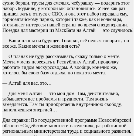
сухие борщи, трусы для смелых, чебурашку — подарить этот
набор Людмиле, у которой мы остановились. У нее как раз
пришел зять в отпуск с СВО, и она этот набор передала ему,
горноалтайскому парню, который также, как и кочковцы,
отстаивает интересы нашей страны во время спецоперации.
Поездка для мастериц из МаскБата на Алтай — это случилось!
— Ваши планы на будущее. Говорят, всё нельзя говорить, но
все же. Какие мечты и желания есть?
— О планах не буду рассказывать, скажу только о мечте.
Мечта у меня переехать в Республику Алтай, продолжу
работать гидом-экскурсоводом. А вообще, конечно же,
хотелось бы свою базу отдыха, но пока это мечта.
— Алтай для вас, это…
— Для меня Алтай — это мой дом. Там, действительно,
забываются все проблемы и трудности. Там жизнь
замедляется. Там ты приобретаешь внутреннюю свободу,
наполняешься энергией…
Для справки: По государственной программе Новосибирской
области «Содействие занятости населения», разработанной
региональным министерством труда и социального развития,