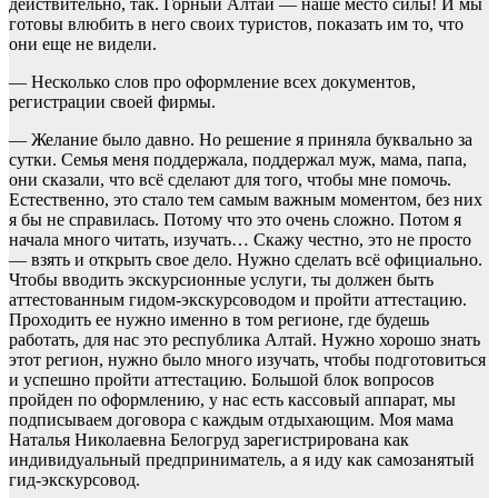
действительно, так. Горный Алтай — наше место силы! И мы
готовы влюбить в него своих туристов, показать им то, что
они еще не видели.
— Несколько слов про оформление всех документов,
регистрации своей фирмы.
— Желание было давно. Но решение я приняла буквально за
сутки. Семья меня поддержала, поддержал муж, мама, папа,
они сказали, что всё сделают для того, чтобы мне помочь.
Естественно, это стало тем самым важным моментом, без них
я бы не справилась. Потому что это очень сложно. Потом я
начала много читать, изучать… Скажу честно, это не просто
— взять и открыть свое дело. Нужно сделать всё официально.
Чтобы вводить экскурсионные услуги, ты должен быть
аттестованным гидом-экскурсоводом и пройти аттестацию.
Проходить ее нужно именно в том регионе, где будешь
работать, для нас это республика Алтай. Нужно хорошо знать
этот регион, нужно было много изучать, чтобы подготовиться
и успешно пройти аттестацию. Большой блок вопросов
пройден по оформлению, у нас есть кассовый аппарат, мы
подписываем договора с каждым отдыхающим. Моя мама
Наталья Николаевна Белогруд зарегистрирована как
индивидуальный предприниматель, а я иду как самозанятый
гид-экскурсовод.