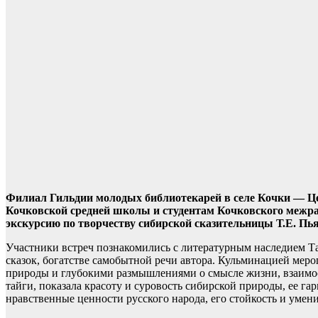
Филиал Гильдии молодых библиотекарей в селе Кочки — 
Кочковской средней школы и студентам Кочковского межра
экскурсию по творчеству сибирской сказительницы Т.Е. Пь
Участники встреч познакомились с литературным наследием Т
сказок, богатстве самобытной речи автора. Кульминацией мер
природы и глубокими размышлениями о смысле жизни, взаимо
тайги, показала красоту и суровость сибирской природы, ее г
нравственные ценности русского народа, его стойкость и умени