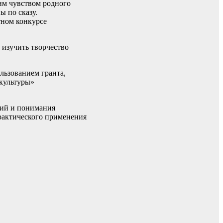
им чувством родного
 по сказу.
тном конкурсе
изучить творчество
льзованием гранта,
культуры»
ний и понимания
рактического применения