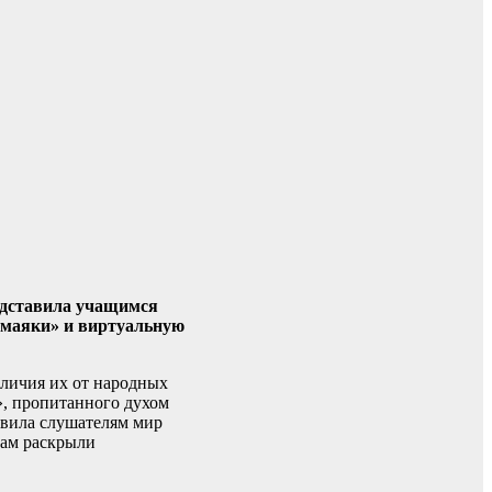
едставила учащимся
 маяки» и виртуальную
тличия их от народных
», пропитанного духом
авила слушателям мир
там раскрыли