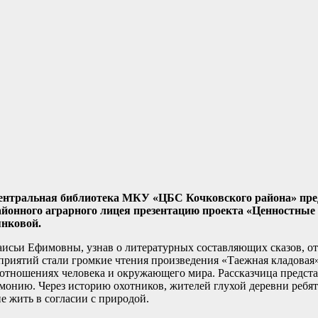
Центральная библиотека МКУ «ЦБС Кочковского района» пр
йонного аграрного лицея презентацию проекта «Ценностные
янковой.
аисьи Ефимовны, узнав о литературных составляющих сказов, о
оприятий стали громкие чтения произведения «Таежная кладовая
отношениях человека и окружающего мира. Рассказчица предст
армонию. Через историю охотников, жителей глухой деревни ребя
е жить в согласии с природой.