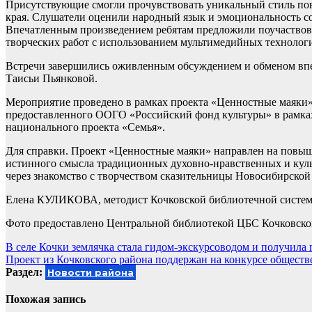
Присутствующие смогли прочувствовать уникальный стиль по
края. Слушатели оценили народный язык и эмоциональность со
Впечатленным произведением ребятам предложили поучаствова
творческих работ с использованием мультимедийных технологи
Встречи завершились оживленным обсуждением и обменом впе
Таисьи Пьянковой.
Мероприятие проведено в рамках проекта «Ценностные маяки»
предоставленного ООГО «Российский фонд культуры» в рамках
национального проекта «Семья».
Для справки. Проект «Ценностные маяки» направлен на повыш
истинного смысла традиционных духовно-нравственных и куль
через знакомство с творчеством сказительницы Новосибирской 
Елена КУЛИКОВА, методист Кочковской библиотечной систе
Фото предоставлено Центральной библиотекой ЦБС Кочковско
Навигация
В селе Кочки землячка стала гидом-экскурсоводом и получила
Проект из Кочковского района поддержан на конкурсе обществ
по
Раздел:
Новости района
записям
Похожая запись