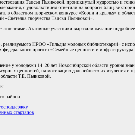
вествования Таисьи Пьянковой, проникнутый мудростью и тонк
держания, с удовольствием ответили на вопросы блиц-викторины
ть в областном творческом конкурсе «Корни и крылья» и облас
й «Светёлка творчества Таисьи Пьянковой».
чатлениями. Активные участники выразили желание подробнее 
, реализуемого НРОО «Гильдия молодых библиотекарей» с испо
 федерального проекта «Семейные ценности и инфраструктура 
ение у молодежи 14–20 лет Новосибирской области уровня зна
турных ценностей, на мотивацию дальнейшего их изучения и п
области Т.Е. Пьянковой.
мы
го района
 господдержку
енных стартапов