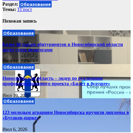
Раздел:
Образование
Темы:
ТГпост
Похожая запись
Образование
Более 48 тысяч абитуриентов в Новосибирской области
хотят стать педагогами
Июл 31, 2026
Образование
Новосибирская область – лидер по реализации
профориентационного проекта «Билет в будущее»
Июл 19, 2026
Образование
123 молодым аграриям Новосибирска вручили дипломы в
«Бугаков-парке»
Июл 6, 2026