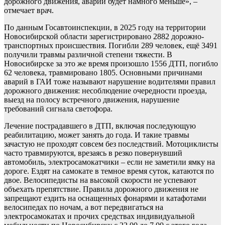
дорожного движения, аварий будет намного меньше», –
отмечает врач.
По данным Госавтоинспекции, в 2025 году на территории
Новосибирской области зарегистрировано 2882 дорожно-
транспортных происшествия. Погибли 289 человек, ещё 3491
получили травмы различной степени тяжести. В
Новосибирске за это же время произошло 1556 ДТП, погибло
62 человека, травмировано 1805. Основными причинами
аварий в ГАИ тоже называют нарушение водителями правил
дорожного движения: несоблюдение очередности проезда,
выезд на полосу встречного движения, нарушение
требований сигнала светофора.
Лечение пострадавшего в ДТП, включая последующую
реабилитацию, может занять до года. И такие травмы
зачастую не проходят совсем без последствий. Мотоциклисты
часто травмируются, врезаясь в резко повернувший
автомобиль, электросамокатчики – если не заметили ямку на
дороге. Ездят на самокате в темное время суток, катаются по
двое. Велосипедисты на высокой скорости не успевают
объехать препятствие. Правила дорожного движения не
запрещают ездить на оснащенных фонарями и катафотами
велосипедах по ночам, а вот передвигаться на
электросамокатах и прочих средствах индивидуальной