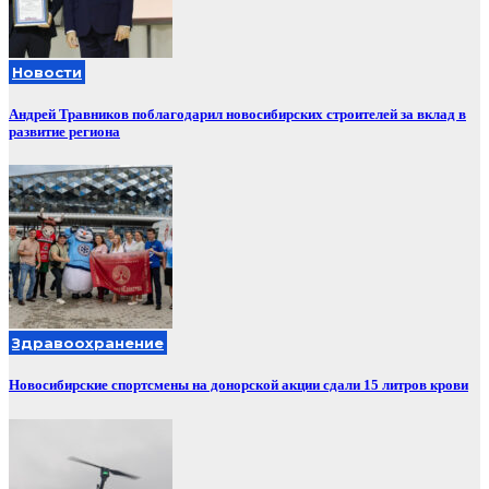
Новости
Андрей Травников поблагодарил новосибирских строителей за вклад в
развитие региона
Здравоохранение
Новосибирские спортсмены на донорской акции сдали 15 литров крови