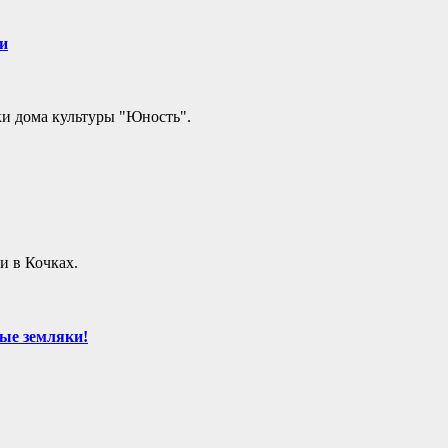
и
ки дома культуры "Юность".
и в Кочках.
ые земляки!