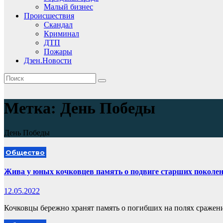
Малый бизнес
Происшествия
Скандал
Криминал
ДТП
Пожары
Дзен.Новости
Метка:
День Победы
День Победы
Общество
Жива у юных кочковцев память о подвиге старших поколе
12.05.2022
Кочковцы бережно хранят память о погибших на полях сражен