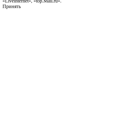
«Liveinternet», «top.Mail.ru».
Принять