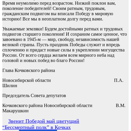
Время неумолимо перед возрастом. Низкий поклон вам,
поколение победителей! Своим ратным, трудовым,
гражданским подвигом вы вписали Победу в мировую
историю! Все мы в неоплатном долгу перед вами.
Уважаемые земляки! Будем достойными ратных и трудовых
подвигов старшего поколения! И сохраним самое ценное, что
завоевано в 1945-м — мир, свободу, независимость нашей
великой страны. Пусть праздник Победы служит и впредь
сплочению и придаст новые силы в укреплении могущества
России. От всего сердца желаем всем мирного неба над
головой и новых побед во благо России!
Глава Кочковского района
Новосибирской области П.А.
Шилин
Председатель Совета депутатов
Кочковского района Новосибирской области В.М.
Макарушкин
Навигация
Звенит Победой май цветущий
“Бессмертный полк” в Кочках
по