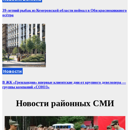
39-летний рыбак из Кемеровской области поймал в Оби краснокнижного
осётра
Новости
В ЖК «Гренландия» впервые клиентские дни от крупного девелопера —
группы компаний «СОЮЗ»