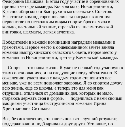
Федоровна Шашкова. В этом году участие в соревнованиях
приняли четыре команды: Кочковского, Новоцелинного,
Красносибирского и Быструхинского сельских Советов.
Участники команд соревновались за награды в личном
первенстве по нескольким видам спорта: бросок мяча в
кольцо, настольный теннис, стрельба из пневматической
винтовки, шахматы, легкая атлетика.
Победителей в каждой номинации наградили медалями и
грамотами. Первое место в общекомандном зачете заняла
команда Быструхинского сельского Совета, второе место у
команды из Новоцелинного, третье у Кочковской команды.
— Спорт — это наша жизнь. Я уже не первый год участвую в
этих соревнованиях, и на следующие поеду обязательно. К
сожалению, участников с каждым годом становится все
меньше, уже не всем позволяет здоровье. Я со спортом дружу
всю жизнь, еще со школы, а теперь это для меня как
отдушина, отвлечься от домашних дел, которых не мало,
стараюсь держать себя в форме, — поделилась с нами своими
эмоциями участница быструхинской команды Ирина
Христиановна Ситикова.
Все, без исключения, старались показать лучший результат,
поддерживали и подбадривали друг друга. Уставшие, но