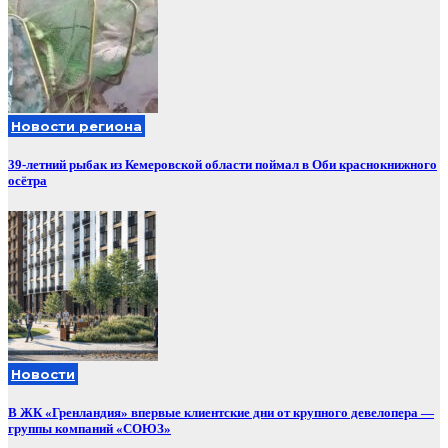
Новости региона
39-летний рыбак из Кемеровской области поймал в Оби краснокнижного
осётра
Новости
В ЖК «Гренландия» впервые клиентские дни от крупного девелопера —
группы компаний «СОЮЗ»