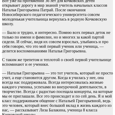
Вот уже на протяжении 36 лет для кочковских детей
открывает дорогу в мир знаний учитель начальных классов
Наталья Григорьевна Патрай. После окончания
Новосибирского педагогического университета совсем
молоденькая учительница вернулась в родную Кочковскую
школу.
— Было и трудно, и интересно. Помню всех первых деток не
только по имени и фамилии, но и многих за какой партой
сидели. И сейчас, видя их совсем взрослых, улыбаюсь и про
себя говорю, что это мой первый ученик или ученица, —
делится воспоминаниями Наталья Григорьевна.
С таким же трепетом и теплотой о своей первой учительнице
вспоминают и ее ученики.
— Наталья Григорьевна — это тот учитель, который не просто
учит, а еще становится другом. Когда я училась у нее, она
всегда нас поддерживала. Всегда интересовалась жизнью
каждого ученика, успехами во внеурочной деятельности, в
творчестве. Всегда с радостью посещала концерты, на которые
мы ее приглашали. Все это происходит и по сей день. Я и мой
класс поддерживаем общение с Натальей Григорьевной, ведь
это человек, который внес большой вклад в жизнь каждого из
нас, — рассказывает Лиза Балакина, ученица 8 класса
Кочковской школы.