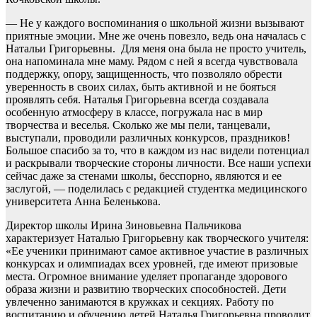
— Не у каждого воспоминания о школьной жизни вызывают
приятные эмоции. Мне же очень повезло, ведь она началась с
Натальи Григорьевны. Для меня она была не просто учитель,
она напоминала мне маму. Рядом с ней я всегда чувствовала
поддержку, опору, защищенность, что позволяло обрести
уверенность в своих силах, быть активной и не бояться
проявлять себя. Наталья Григорьевна всегда создавала
особенную атмосферу в классе, погружала нас в мир
творчества и веселья. Сколько же мы пели, танцевали,
выступали, проводили различных конкурсов, праздников!
Большое спасибо за то, что в каждом из нас видели потенциал
и раскрывали творческие стороны личности. Все наши успехи
сейчас даже за стенами школы, бесспорно, являются и ее
заслугой, — поделилась с редакцией студентка медицинского
университета Анна Беленькова.
Директор школы Ирина Зиновьевна Пальчикова
характеризует Наталью Григорьевну как творческого учителя:
«Ее ученики принимают самое активное участие в различных
конкурсах и олимпиадах всех уровней, где имеют призовые
места. Огромное внимание уделяет пропаганде здорового
образа жизни и развитию творческих способностей. Дети
увлеченно занимаются в кружках и секциях. Работу по
воспитанию и обучению детей Наталья Григорьевна проводит