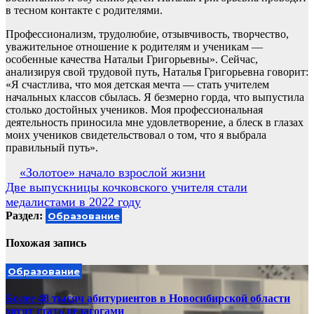
в тесном контакте с родителями.
Профессионализм, трудолюбие, отзывчивость, творчество,
уважительное отношение к родителям и ученикам —
особенные качества Натальи Григорьевны». Сейчас,
анализируя свой трудовой путь, Наталья Григорьевна говорит:
«Я счастлива, что моя детская мечта — стать учителем
начальных классов сбылась. Я безмерно горда, что выпустила
столько достойных учеников. Моя профессиональная
деятельность приносила мне удовлетворение, а блеск в глазах
моих учеников свидетельствовал о том, что я выбрала
правильный путь».
Навигация
«Золотое» начало взрослой жизни
Две выпускницы кочковского учителя стали
по
медалистами в 2022 году
записям
Раздел:
Образование
Похожая запись
Образование
Более 48 тысяч абитуриентов в Новосибирской области
хотят стать педагогами