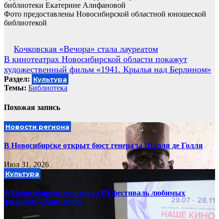
библиотеки Екатерине Алифановой
Фото предоставлены Новосибирской областной юношеской
библиотекой
Навигация
Кочковская «Вечора» стала лауреатом
В кинотеатрах Новосибирской области покажут
по
художественный фильм «1941. Крылья над Берлином»
записям
Раздел:
Культура
Темы:
Библиотека
Похожая запись
Новости региона
В Новосибирске открыт бюст генерала Шарля де Голля
Июл 31, 2026
Культура
В Новосибирске стартовал III фестиваль любимых
фильмов «Наше кино»