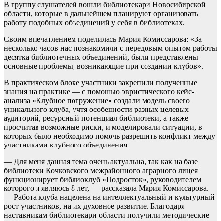
В группу слушателей вошли библиотекари Новосибирской
области, которые в дальнейшем планируют организовать
работу подобных объединений у себя в библиотеках.
Своим впечатлением поделилась Мария Комиссарова: «За
несколько часов нас познакомили с передовым опытом работы
десятка библиотечных объединений, были представлены
основные проблемы, возникающие при создании клубов».
В практическом блоке участники закрепили полученные
знания на практике — с помощью эвристического кейс-
анализа «Клубное погружение» создали модель своего
уникального клуба, учтя особенности разных целевых
аудиторий, ресурсный потенциал библиотеки, а также
просчитав возможные риски, и моделировали ситуации, в
которых было необходимо помочь разрешить конфликт между
участниками клубного объединения.
— Для меня данная тема очень актуальна, так как на базе
библиотеки Кочковского межрайонного аграрного лицея
функционирует библиоклуб «Подросток», руководителем
которого я являюсь 8 лет, — рассказала Мария Комиссарова.
— Работа клуба нацелена на интеллектуальный и культурный
рост участников, на их духовное развитие. Благодаря
наставникам библиотекари области получили методические