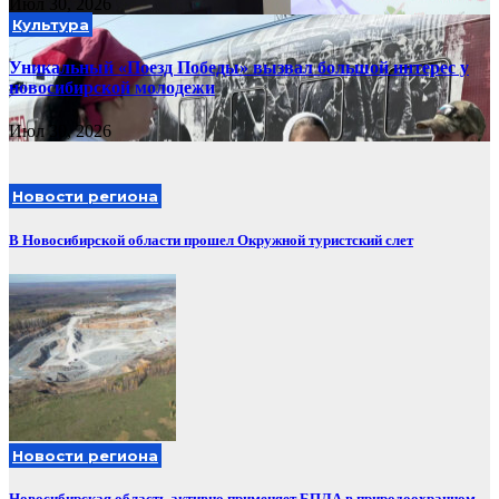
Июл 30, 2026
Культура
Уникальный «Поезд Победы» вызвал большой интерес у
новосибирской молодежи
Июл 30, 2026
Новости региона
В Новосибирской области прошел Окружной туристский слет
Новости региона
Новосибирская область активно применяет БПЛА в природоохранном