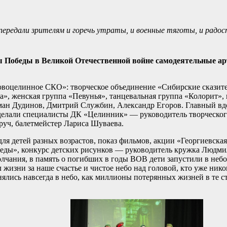
передали зрителям и горечь утраты, и военные тяготы, и радо
ны Победы в Великой Отечественной войне самодеятельные 
воцелинное СКО»: творческое объединение «Сибирские сказите
», женская группа «Певунья», танцевальная группа «Колорит»,
ман Дудинов, Дмитрий Службин, Александр Егоров. Главный вдо
оделали специалисты ДК «Целинник» — руководитель творческо
руч, балетмейстер Лариса Шуваева.
я детей разных возрастов, показ фильмов, акции «Георгиевская
еды», конкурс детских рисунков — руководитель кружка Людми
чания, в память о погибших в годы ВОВ дети запустили в небо
 жизни за наше счастье и чистое небо над головой, кто уже нико
ялись навсегда в небо, как миллионы потерянных жизней в те с