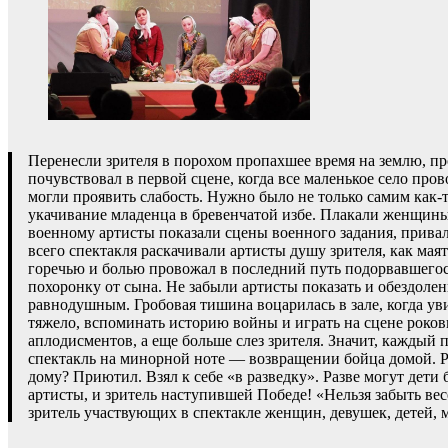
Перенесли зрителя в порохом пропахшее время на землю, пр
почувствовал в первой сцене, когда все маленькое село про
могли проявить слабость. Нужно было не только самим как-
укачивание младенца в бревенчатой избе. Плакали женщины:
военному артисты показали сцены военного задания, прива
всего спектакля раскачивали артисты душу зрителя, как мая
горечью и болью провожал в последний путь подорвавшегос
похоронку от сына. Не забыли артисты показать и обездоле
равнодушным. Гробовая тишина воцарилась в зале, когда увид
тяжело, вспоминать историю войны и играть на сцене роков
аплодисментов, а еще больше слез зрителя. Значит, каждый
спектакль на минорной ноте — возвращении бойца домой. Ра
дому? Приютил. Взял к себе «в разведку». Разве могут дети
артисты, и зритель наступившей Победе! «Нельзя забыть вес
зритель участвующих в спектакле женщин, девушек, детей