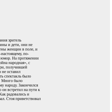
ания зритель
ины и дети, они не
цены женщин в поле, и
-настоящему, по-
й юмор. На протяжении
ойна народная», с
ери, получившей
 не оставил
еть спектакль было
ь. Много было
му народу. Закончился
 он встретил на пути к
Как радовались и
зал. Стоя приветствовал