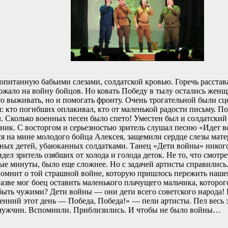
опитанную бабьими слезами, солдатской кровью. Горечь расстав
вожало на войну бойцов. Но ковать Победу в тылу остались женщ
то выживать, но и помогать фронту. Очень трогательной были с
 кто погибших оплакивал, кто от маленькой радости письму. По
л. Сколько военных песен было спето! Уместен был и солдатски
тник. С восторгом и серьезностью зритель слушал песню «Идет в
я на мине молодого бойца Алексея, защемили сердце слезы мат
нных детей, убаюканных солдатками. Танец «Дети войны» никого
ел зритель озябших от холода и голода деток. Не то, что смотр
ые минуты, было еще сложнее. Но с задачей артисты справилис
 помнит о той страшной войне, которую пришлось пережить наше
зве мог боец оставить маленького плачущего мальчика, которого
 быть чужими? Дети войны — они дети всего советского народа! 
енний этот день — Победа, Победа!» — пели артисты. Пел весь 
, мужчин. Вспомнили. Приблизились. И чтобы не было войны…