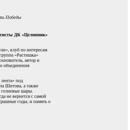
сть Победы
артисты ДК «Целинник»
ли», клуб по интересам
 группа «Растишка»
хновитель, автор и
го объединения
 лента» под
ла Шитова, а также
 гелиевые шары.
гда не вернется с самой
трашные годы, и память о