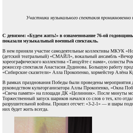
Участники музыкального спектакля проникновенно 
С девизом: «Будем жить!» в ознаменование 76-ой годовщи
показали музыкальный военный спектакль.
В нем приняли участие самодеятельные коллективы МКУК «Но
(детский театральный) «СМАЙЛ», вокальный ансамбль «Вечора
хореографического коллектива «Танцуйте с нами», солисты Ро
режиссер спектакля Анастасия Дудинова. Большую работу пр
«Сибирские сказители» Алла Прокопенко, хормейстер Алёна К
В рамках празднования Победы были проведены мероприятия дл
руководством культорганизатора Аллы Прокопенко, «Окна Поб
«Свеча памяти» на площади ДК «Целинник». После минуты мол
Торжественный запуск шариков начался со слов о тех, кто отдал
разрушительной войны. Прошел отсчет: «3-2-1» — и шары подн
них будет жить всегда.