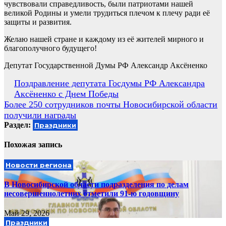
чувствовали справедливость, были патриотами нашей
великой Родины и умели трудиться плечом к плечу ради её
защиты и развития.
Желаю нашей стране и каждому из её жителей мирного и
благополучного будущего!
Депутат Государственной Думы РФ Александр Аксёненко
Навигация
Поздравление депутата Госдумы РФ Александра
Аксёненко с Днем Победы
по
Более 250 сотрудников почты Новосибирской области
записям
получили награды
Раздел:
Праздники
Похожая запись
Новости региона
В Новосибирской области подразделения по делам
несовершеннолетних отметили 91-ю годовщину
Май 29, 2026
Праздники