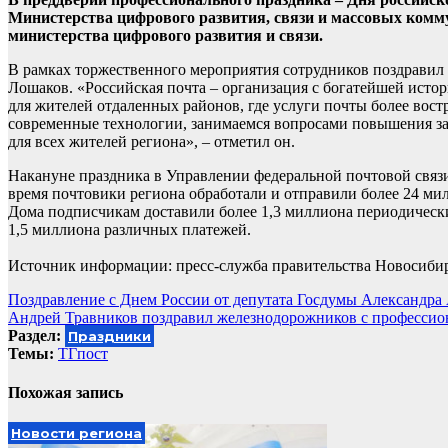
Министерства цифрового развития, связи и массовых комм
министерства цифрового развития и связи.
В рамках торжественного мероприятия сотрудников поздравил
Лошаков. «Российская почта – организация с богатейшей истор
для жителей отдаленных районов, где услуги почты более вос
современные технологии, занимаемся вопросами повышения зар
для всех жителей региона», – отметил он.
Накануне праздника в Управлении федеральной почтовой связи
время почтовики региона обработали и отправили более 24 мил
Дома подписчикам доставили более 1,3 миллиона периодическ
1,5 миллиона различных платежей.
Источник информации: пресс-служба правительства Новосиби
Навигация
Поздравление с Днем России от депутата Госдумы Александра
Андрей Травников поздравил железнодорожников с професси
по
Раздел:
Праздники
записям
Темы:
ТГпост
Похожая запись
Новости региона