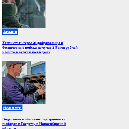
Армия
Успей стать героем: добровольцы в
беспилотные войска получат 2,9 млн рублей
и места в вузах и колледжах
Новости
Видеозапись обеспечит прозрачность
выборов в Госдуму в Новосибирской
области