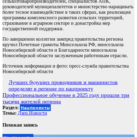
сельхозтоваропроизводителей, специалистов АПК,
руководителей муниципалитетов и министерство наращивать
более тесное взаимодействие в таких сферах, как реализация
программы комплексного развития сельских территорий,
страхование в аграрном секторе и донастройка мер
государственной поддержки.
По завершении коллегии зампред правительства региона
вручил Почетные грамоты Минсельхоза РФ, минсельхоза
Новосибирской области и Благодарности минсельхоза
Новосибирской области заслуженным работникам отрасли.
Источник информации и фото: пресс-служба правительства
Новосибирской области
Навигация
Лучших будущих проводников и машинистов
определят в регионе по нацпроекту
по
Профессиональное обучение в 2025 году прошли три
записям
тысячи жителей региона
Раздел:
Нацпроекты
Темы:
Дзен.Новости
Похожая запись