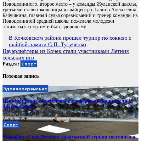
Новоцелииного, второе место – у команды Жуланской школы,
третьими стали школьницы из райцентра. Галина Алексеевна
Бабушкина, главный судья соревнований и тренер команды из
Новоцелинной средней школы пожелала молодежи
заниматься спортом и быть здоровыми.
Навигация
В Кочковском районе прошел турнир по хоккею с
шайбой памяти С.П. Тутученко
по
Пауэрлифтеры из Кочек стали участниками Летних
записям
сельских игр
Раздел:
Спорт
Похожая запись
Здравоохранение
Новосибирские спортсмены на донорской акции сдали 15
литров крови
Авг 5, 2026
Спорт
Марафон «Сила России»: шахматный турнир состоялся в