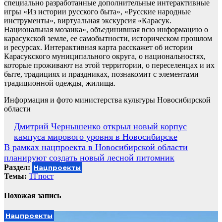
специально разработанные дополнительные интерактивные
игры «Из истории русского быта», «Русские народные
инструменты», виртуальная экскурсия «Карасук.
Национальная мозаика», объединившая всю информацию о
карасукской земле, ее самобытности, историческом прошлом
и ресурсах. Интерактивная карта расскажет об истории
Карасукского муниципального округа, о национальностях,
которые проживают на этой территории, о переселенцах и их
быте, традициях и праздниках, познакомит с элементами
традиционной одежды, жилища.
Информация и фото министерства культуры Новосибирской
области
Навигация
Дмитрий Чернышенко открыл новый корпус
кампуса мирового уровня в Новосибирске
по
В рамках нацпроекта в Новосибирской области
записям
планируют создать новый лесной питомник
Раздел:
Нацпроекты
Темы:
ТГпост
Похожая запись
Нацпроекты