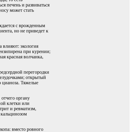
ся печень и развиваться
носу может стать
ождается с врожденным
ента, но не приведет к
а влияют: экология
ензипирена при курении;
ая красная волчанка,
предсердной перегородки
желудочками; открытый
о цианоза. Тяжелые
 отчего органу
ной клетки или
трит и ревматизм,
, кальцинозом
копа: вместо ровного