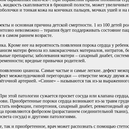
и, жидкость скапливается в брюшной полости, может увеличивать
оболочки и тонкая кожа на кончиках пальцев, мочках ушей и на 
кты и основная причина детской смертности. 1 из 100 детей р
тозно невозможно – терапия будет поддерживать состояние паци
 в самом раннем возрасте.
ка. Кроме нее на вероятность появления порока сердца у ребенк
ганизм матери фенола из лакокрасочных материалов, нитратов, б
ные препараты; заболевания матери – сахарный диабет, системн
еременности; вредные привычки родителей.
 появлению цианоза. Самые частые и самые легкие. дефект меж
ефект межжелудочковой перегородки — отверстие между двумя 
лёгочной артерией. «Синие» – называются так из-за выраженног
ри этой патологии сужается просвет сосуда или клапана сердца,
ови. Приобретенные пороки сердца возникают из-за травм груд
стать инфекции, гипертония, сахарный диабет, ревматоидный ар
ца проявляются фиброзом (разрастанием соединительной ткани)
освета сосуда) и другими патологиями.
 так и приобретенное, врач может распознать с помощью стетос