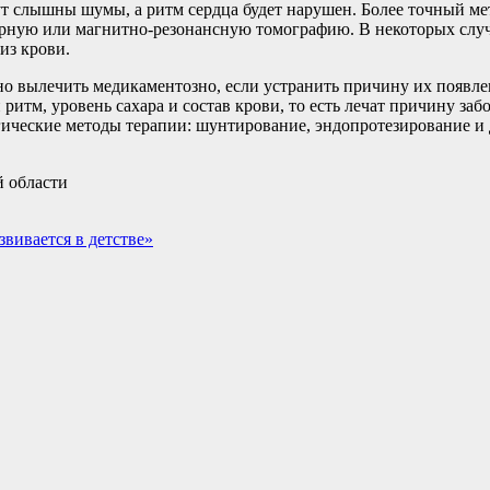
ут слышны шумы, а ритм сердца будет нарушен. Более точный м
терную или магнитно-резонансную томографию. В некоторых слу
из крови.
о вылечить медикаментозно, если устранить причину их появле
тм, уровень сахара и состав крови, то есть лечат причину заб
ические методы терапии: шунтирование, эндопротезирование и 
 области
вивается в детстве»