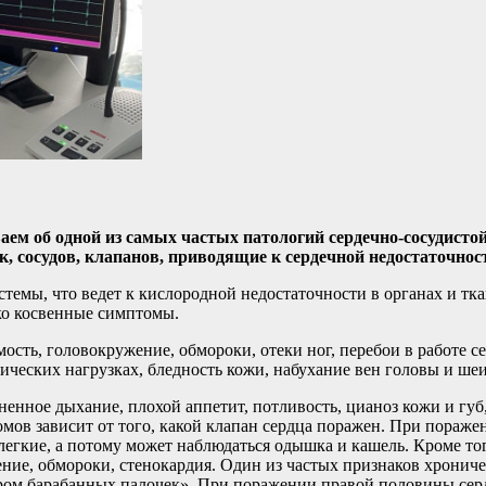
аем об одной из самых частых патологий сердечно-сосудисто
к, сосудов, клапанов, приводящие к сердечной недостаточнос
стемы, что ведет к кислородной недостаточности в органах и тк
ько косвенные симптомы.
сть, головокружение, обмороки, отеки ног, перебои в работе се
ических нагрузках, бледность кожи, набухание вен головы и шеи
ненное дыхание, плохой аппетит, потливость, цианоз кожи и губ
омов зависит от того, какой клапан сердца поражен. При пораж
легкие, а потому может наблюдаться одышка и кашель. Кроме тог
ение, обмороки, стенокардия. Один из частых признаков хронич
ром барабанных палочек». При поражении правой половины серд