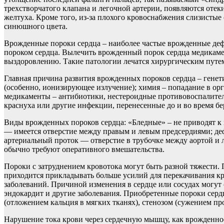
трехстворчатого клапана и легочной артерии, появляются отек
желтуха. Кроме того, из-за плохого кровоснабжения слизистые 
синюшного цвета.
Врожденные пороки сердца – наиболее частые врожденные дефе
пороком сердца. Вылечить врожденный порок сердца медикамен
выздоровлению. Такие патологии лечатся хирургическим путем
Главная причина развития врожденных пороков сердца – генети
(особенно, ионизирующее излучение); химия – попадание в ор
медикаменты – антибиотики, нестероидные противовоспалитель
краснуха или другие инфекции, перенесенные до и во время б
Виды врожденных пороков сердца: «Бледные» – не приводят к
— имеется отверстие между правым и левым предсердиями; д
артериальный проток — отверстие в трубочке между аортой и 
обычно требуют оперативного вмешательства.
Пороки с затруднением кровотока могут быть разной тяжести. П
приходится прикладывать больше усилий для перекачивания кр
заболеваний. Причиной изменения в сердце или сосудах могут 
эндокардит и другие заболевания. Приобретенные пороки серд
(отложением кальция в мягких тканях), стенозом (сужением пр
Нарушение тока крови через сердечную мышцу, как врожденное,