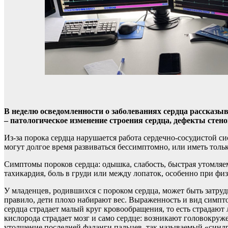
В неделю осведомленности о заболеваниях сердца рассказыв
– патологическое изменение строения сердца, дефекты стено
Из-за порока сердца нарушается работа сердечно-сосудистой си
могут долгое время развиваться бессимптомно, или иметь тол
Симптомы пороков сердца: одышка, слабость, быстрая утомляемо
тахикардия, боль в груди или между лопаток, особенно при физ
У младенцев, родившихся с пороком сердца, может быть затруд
правило, дети плохо набирают вес. Выраженность и вид симпт
сердца страдает малый круг кровообращения, то есть страдают 
кислорода страдает мозг и само сердце: возникают головокруж
утолщение последней фаланги пальцев, так называемый «синд