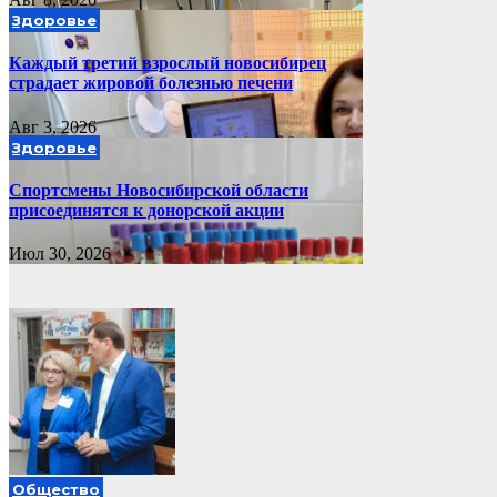
Здоровье
Каждый третий взрослый новосибирец
страдает жировой болезнью печени
Авг 3, 2026
Здоровье
Спортсмены Новосибирской области
присоединятся к донорской акции
Июл 30, 2026
Общество