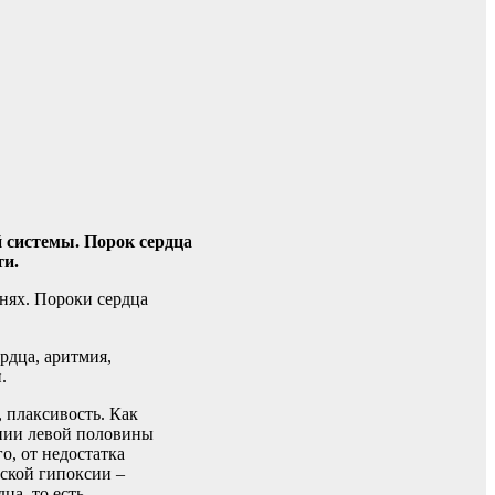
й системы. Порок сердца
ти.
анях. Пороки сердца
рдца, аритмия,
.
, плаксивость. Как
ении левой половины
о, от недостатка
еской гипоксии –
ца, то есть