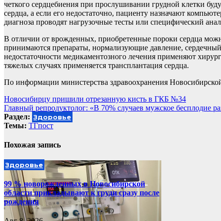
четкого сердцебиения при прослушивании грудной клетки буд
сердца, а если его недостаточно, пациенту назначают компью
диагноза проводят нагрузочные тесты или специфический анал
В отличии от врожденных, приобретенные пороки сердца можн
принимаются препараты, нормализующие давление, сердечный ри
недостаточности медикаментозного лечения применяют хирург
тяжелых случаях применяется трансплантация сердца.
По информации министерства здравоохранения Новосибирской
Навигация
Новосибирцу пришили отрезанную кисть в ГКБ №34
Главный репродуктолог: «В 70% случаев мужское бесплодие раз
по
Раздел:
Здоровье
записям
Темы:
ТГпост
Похожая запись
Здоровье
99 % новорожденных в Новосибирской
области прикладывают к груди сразу после
рождения
Авг 8, 2026