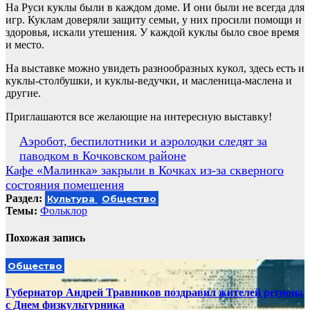
На Руси куклы были в каждом доме. И они были не всегда для
игр. Куклам доверяли защиту семьи, у них просили помощи и
здоровья, искали утешения. У каждой куклы было свое время
и место.
На выставке можно увидеть разнообразных кукол, здесь есть и
куклы-столбушки, и куклы-ведучки, и масленица-маслена и
другие.
Приглашаются все желающие на интересную выставку!
Навигация
Аэробот, беспилотники и аэролодки следят за
паводком в Кочковском районе
по
Кафе «Малинка» закрыли в Кочках из-за скверного
записям
состояния помещения
Раздел:
Культура
Общество
Темы:
Фольклор
Похожая запись
Общество
Губернатор Андрей Травников поздравил жителей региона
с Днем физкультурника