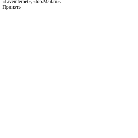
«Liveinternet», «top.Mail.ru».
Принять