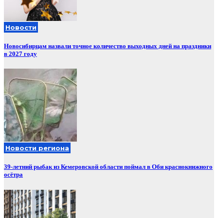
Новости
Новосибирцам назвали точное количество выходных дней на праздники
в 2027 году
Новости региона
39-летний рыбак из Кемеровской области поймал в Оби краснокнижного
осётра