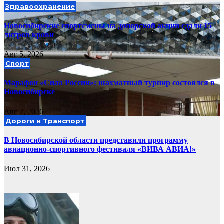
Здравоохранение
Новосибирские спортсмены на донорской акции сдали 15
литров крови
Авг 5, 2026
Спорт
Марафон «Сила России»: шахматный турнир состоялся в
Новосибирске
Авг 2, 2026
Дороги и Транспорт
В Новосибирской области представили программу
авиационно-спортивного фестиваля «ВИВА АВИА!»
Июл 31, 2026