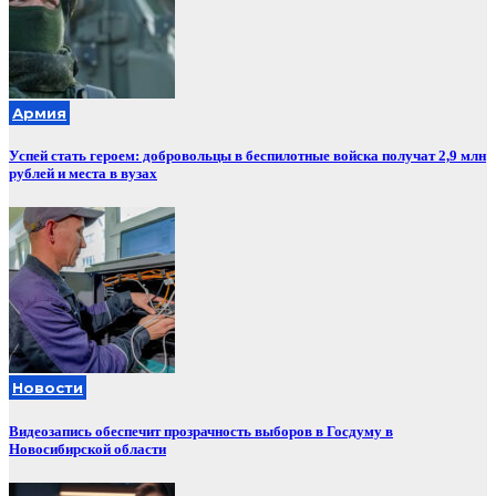
Армия
Успей стать героем: добровольцы в беспилотные войска получат 2,9 млн
рублей и места в вузах
Новости
Видеозапись обеспечит прозрачность выборов в Госдуму в
Новосибирской области