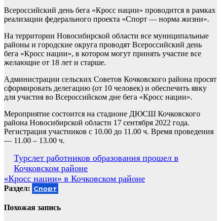
Всероссийский день бега «Кросс нации» проводится в рамках
реализации федерального проекта «Спорт — норма жизни».
На территории Новосибирской области все муниципальные
районы и городские округа проводят Всероссийский день
бега «Кросс нации», в котором могут принять участие все
желающие от 18 лет и старше.
Администрации сельских Советов Кочковского района просят
сформировать делегацию (от 10 человек) и обеспечить явку
для участия во Всероссийском дне бега «Кросс нации».
Мероприятие состоится на стадионе ДЮСШ Кочковского
района Новосибирской области 17 сентября 2022 года.
Регистрация участников с 10.00 до 11.00 ч. Время проведения
— 11.00 – 13.00 ч.
Навигация
Турслет работников образования прошел в
Кочковском районе
по
«Кросс нации» в Кочковском районе
записям
Раздел:
Спорт
Похожая запись