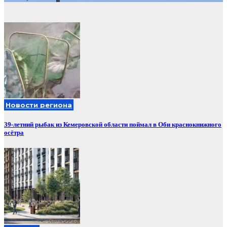
Новости региона
39-летний рыбак из Кемеровской области поймал в Оби краснокнижного
осётра