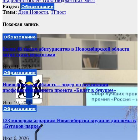
выделено более 1800 бюджетных мест
Раздел:
Образование
Темы:
Дзен.Новости
,
ТГпост
Похожая запись
Образование
Более 48 тысяч абитуриентов в Новосибирской области
хотят стать педагогами
Июл 31, 2026
Образование
Новосибирская область – лидер по реализации
профориентационного проекта «Билет в будущее»
Июл 19, 2026
Образование
123 молодым аграриям Новосибирска вручили дипломы в
«Бугаков-парке»
Июл 6, 2026