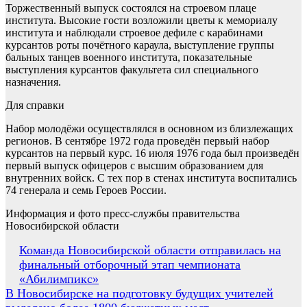
Торжественный выпуск состоялся на строевом плаце
института. Высокие гости возложили цветы к мемориалу
института и наблюдали строевое дефиле с карабинами
курсантов роты почётного караула, выступление группы
бальных танцев военного института, показательные
выступления курсантов факультета сил специального
назначения.
Для справки
Набор молодёжи осуществлялся в основном из близлежащих
регионов. В сентябре 1972 года проведён первый набор
курсантов на первый курс. 16 июля 1976 года был произведён
первый выпуск офицеров с высшим образованием для
внутренних войск. С тех пор в стенах института воспитались
74 генерала и семь Героев России.
Информация и фото пресс-службы правительства
Новосибирской области
Навигация
Команда Новосибирской области отправилась на
финальный отборочный этап чемпионата
по
«Абилимпикс»
записям
В Новосибирске на подготовку будущих учителей