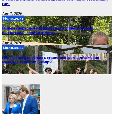
слет
Авг 7, 2026
Молодежь
Юным спортсменам Искитима чемпионы России
рассказали о полётах и боксе
Авг 4, 2026
Молодежь
Новосибирская область станет центром притяжения
молодых туристов Сибири
Июл 8, 2026