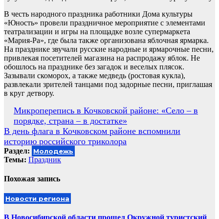
В честь народного праздника работники Дома культуры
«Юность» провели праздничное мероприятие с элементами
театрализации и игры на площадке возле супермаркета
«Мария-Ра», где была также организована яблочная ярмарка.
На празднике звучали русские народные и ярмарочные песни,
привлекая посетителей магазина на распродажу яблок. Не
обошлось на празднике без загадок и веселых плясок.
Зазывали скоморох, а также медведь (ростовая кукла),
развлекали зрителей танцами под задорные песни, приглашая
в круг детвору.
Навигация
Микроперепись в Кочковской районе: «Село – в
порядке, страна – в достатке»
по
В день флага в Кочковском районе вспомнили
записям
историю российского триколора
Раздел:
Молодежь
Темы:
Праздник
Похожая запись
Новости региона
В Новосибирской области прошел Окружной туристский