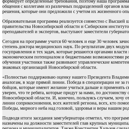
формирует определенные требования, поэтому наша программа и
общения с коллегами из различных подразделений органов вла
решения, которые они предложили с учетом их жизненного опы
Образовательная программа реализуется совместно с Высшей
правительства Новосибирской области и Сибирским институто
преподавателей и экспертов, выступают заместители губернат
Сегодня на программе учатся 60 человек и еще 30 человек зач
степень доктора медицинских наук. По результатам двух мод
госуправления и тех задач, которые решаются органами власти
экономическим потенциалом и бюджетными возможностями реги
обучения участники также развивают управленческие компетен
знаковых организаций Новосибирской области.
«Полностью поддерживаю оценку нашего Президента Владими
аналогам, в ходе прямой линии. Победа в спецоперации не за г
бойцов, которые имеют желание учиться дальше и применять с
уверен, что те ребята, которые придут за нами, по достоинств
Новосибирской области. И, конечно, пользуясь случаем, хочу 
линии соприкосновения, всех жителей региона, всех, кто пом
Победы, мирного неба над головой, здоровья и веры нашим ро
Подводя итоги заседания замгубернатора отметил, что програм
назначены на должности заместителей глав крупных муниципа
региона и муниципалитетов. Также Константин Хальзов сделал