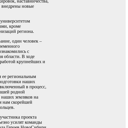
ировок, наставничества,
и внедрены новые
 университетом
ами, кроме
низаций региона.
ание, один человек –
временного
ознакомились с
 области. В ходе
 работой крупнейших и
и ее региональным
еподготовки наших
 включенный в процесс,
нашей родной
ь наших земляков на
ем нам скорейшей
ольцев.
 участника проекта
ьезно усилят команды
иала Героев НовоСибири