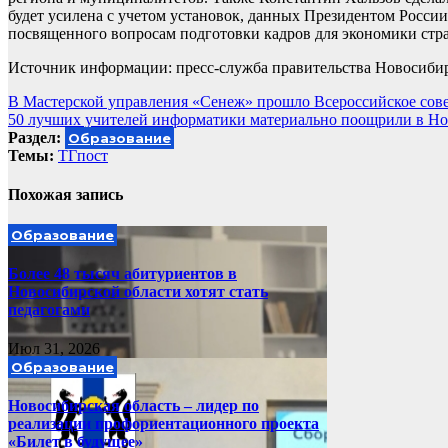
будет усилена с учетом установок, данных Президентом Росс
посвященного вопросам подготовки кадров для экономики стр
Источник информации: пресс-служба правительства Новосиби
Навигация
В Мастерской управления «Сенеж» прошло Всероссийское сов
50 лучших учителей информатики материально поощрили в Но
по
Раздел:
Образование
записям
Темы:
ТГпост
Похожая запись
Образование
Более 48 тысяч абитуриентов в
Новосибирской области хотят стать
педагогами
Июл 31, 2026
Образование
Новосибирская область – лидер по
реализации профориентационного проекта
«Билет в будущее»