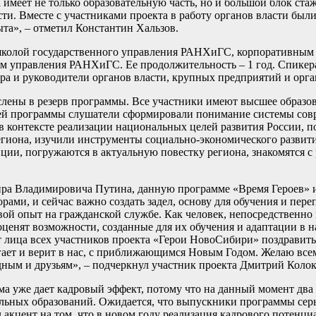
меет не только образовательную часть, но и большой блок стаж
сти. Вместе с участниками проекта в работу органов власти был
та», – отметил Константин Хальзов.
 школой государственного управления РАНХиГС, корпоративным
м управления РАНХиГС. Ее продолжительность – 1 год. Спикер
ора и руководители органов власти, крупных предприятий и орга
ислены в резерв программы. Все участники имеют высшее образов
улей программы слушатели сформировали понимание системы со
 в контексте реализации национальных целей развития России, п
она, изучили инструменты социально-экономического развития
ции, погружаются в актуальную повестку региона, знакомятся с
ра Владимировича Путина, данную программе «Время Героев» 
орами, и сейчас важно создать задел, основу для обучения и пер
вой опыт на гражданской службе. Как человек, непосредственно
у оценят возможности, созданные для их обучения и адаптации в 
от лица всех участников проекта «Герои НовоСибири» поздравит
огает и верит в нас, с приближающимся Новым Годом. Желаю вс
дным и друзьям», – подчеркнул участник проекта Дмитрий Колок
ма уже дает кадровый эффект, потому что на данный момент два
льных образований. Ожидается, что выпускники программы сер
 акцент на том, что в новом году реализация кадрового потенц