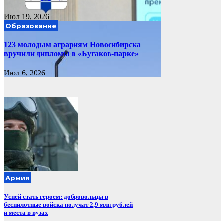
Июл 19, 2026
Образование
123 молодым аграриям Новосибирска
вручили дипломы в «Бугаков-парке»
Июл 6, 2026
Армия
Успей стать героем: добровольцы в
беспилотные войска получат 2,9 млн рублей
и места в вузах