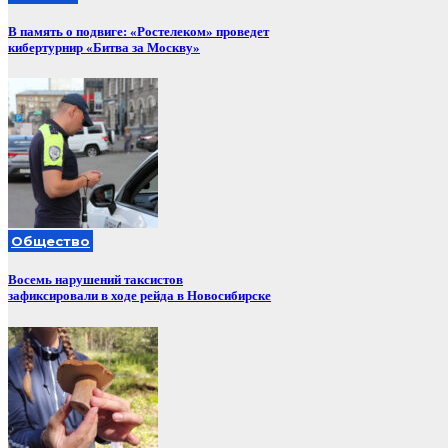
В память о подвиге: «Ростелеком» проведет
кибертурнир «Битва за Москву»
Общество
Восемь нарушений таксистов
зафиксировали в ходе рейда в Новосибирске