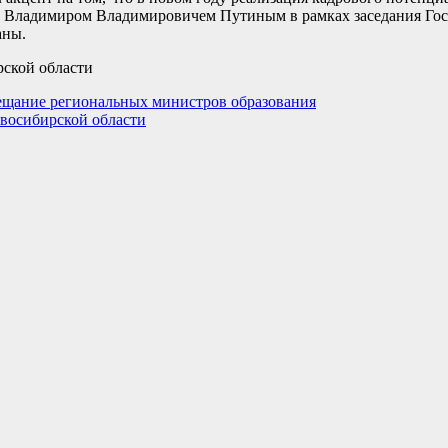
ии Владимиром Владимировичем Путиным в рамках заседания Гос
аны.
рской области
ещание региональных министров образования
восибирской области