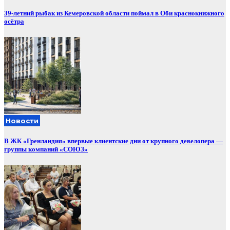
39-летний рыбак из Кемеровской области поймал в Оби краснокнижного
осётра
Новости
В ЖК «Гренландия» впервые клиентские дни от крупного девелопера —
группы компаний «СОЮЗ»