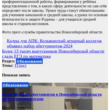
профориентационной работы, формирования у ребёнка
представления о том, в какую сферу деятельности он сам себя
определяет после школы. Уроки труда станут обязательными
для учеников начальной и средней школы, а уроки по основам
безопасности и защите Родины – для учащихся средней
школы и старшеклассников.
Фото пресс-службы правительства Новосибирской области
Навигация
Кадры для АПК: Колыванский аграрный колледж
объявил набор абитуриентов-2024
по
Более 13 тысяч выпускников Новосибирской области
записям
сдали ЕГЭ по математике
Раздел:
Образование
Темы:
ТГпост
Похожая запись
Образование
Более 48 тысяч абитуриентов в Новосибирской области
хотят стать педагогами
Июл 31, 2026