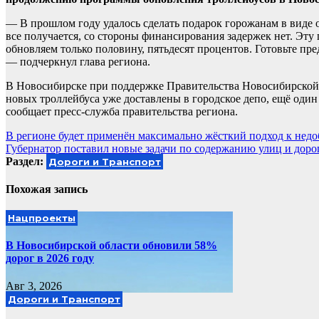
— В прошлом году удалось сделать подарок горожанам в виде 
все получается, со стороны финансирования задержек нет. Эту
обновляем только половину, пятьдесят процентов. Готовьте п
— подчеркнул глава региона.
В Новосибирске при поддержке Правительства Новосибирской 
новых троллейбуса уже доставлены в городское депо, ещё один
сообщает пресс-служба правительства региона.
Навигация
В регионе будет применён максимально жёсткий подход к нед
Губернатор поставил новые задачи по содержанию улиц и доро
по
Раздел:
Дороги и Транспорт
записям
Похожая запись
Нацпроекты
В Новосибирской области обновили 58%
дорог в 2026 году
Авг 3, 2026
Дороги и Транспорт