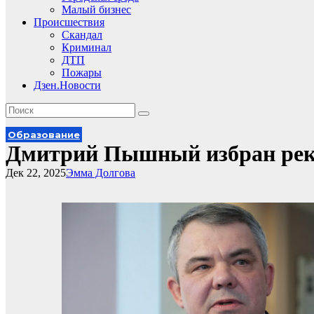
Малый бизнес
Происшествия
Скандал
Криминал
ДТП
Пожары
Дзен.Новости
Образование
Дмитрий Пышный избран ре
Дек 22, 2025
Эмма Долгова