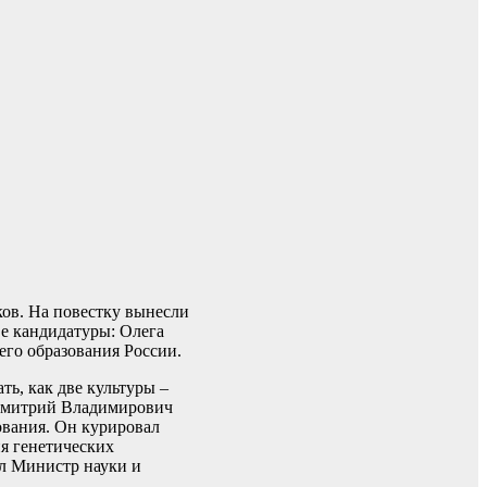
ов. На повестку вынесли
е кандидатуры: Олега
го образования России.
ь, как две культуры –
. Дмитрий Владимирович
ования. Он курировал
я генетических
л Министр науки и