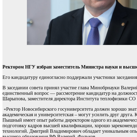
Ректором НГУ избран заместитель Министра науки и выс
Его кандидатуру единогласно поддержали участники заседания 
В заседании совета принял участие глава Минобрнауки Валери
единственный вопрос — рассмотрение кандидатур на должность
Шарыпова, заместителя директора Института теплофизики СО 
«Ректор Новосибирского госуниверситета должен хорошо знать
академическая и университетская – могут усилить друг друга.
Пышный имеет опыт работы директором одного из академическ
подготовку кадров высшей квалификации, хорошо зарекомендов
технологий. Дмитрий Владимирович обладает уникальным опыт
высшего образования РФ Валерий Фальков.