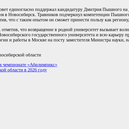
овет единогласно поддержал кандидатуру Дмитрия Пышного на 
вня в Новосибирск. Травников подчеркнул компетенции Пышного
ив, что с таким опытом он сможет принести пользу как региону,
отметив, что возвращение в родной университет вызывает волн
Новосибирского государственного университета и всю карьеру п
и и работы в Москве на посту заместителя Министра науки, на
восибирской области
 в чемпионате «Абилимпикс»
ой области в 2026 году