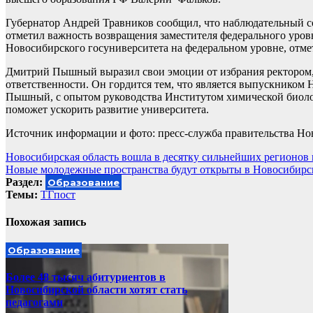
Губернатор Андрей Травников сообщил, что наблюдательный с
отметил важность возвращения заместителя федерального уро
Новосибирского госуниверситета на федеральном уровне, отмет
Дмитрий Пышный выразил свои эмоции от избрания ректором, 
ответственности. Он гордится тем, что является выпускником 
Пышный, с опытом руководства Институтом химической биологи
поможет ускорить развитие университета.
Источник информации и фото: пресс-служба правительства Но
Навигация
Новосибирская область вошла в десятку сильнейших регионов
Новые молодежные пространства будут открыты в Новосибирск
по
Раздел:
Образование
записям
Темы:
ТГпост
Похожая запись
Образование
Более 48 тысяч абитуриентов в
Новосибирской области хотят стать
педагогами