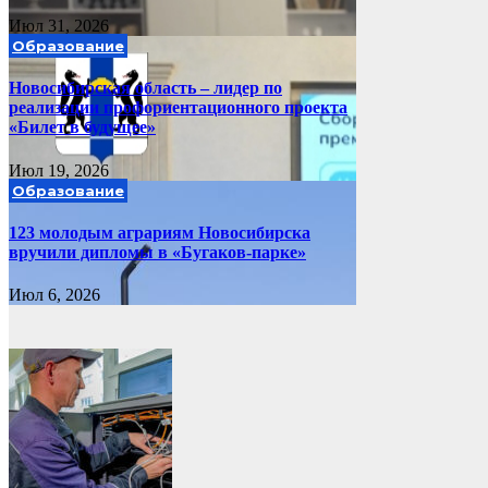
Июл 31, 2026
Образование
Новосибирская область – лидер по
реализации профориентационного проекта
«Билет в будущее»
Июл 19, 2026
Образование
123 молодым аграриям Новосибирска
вручили дипломы в «Бугаков-парке»
Июл 6, 2026