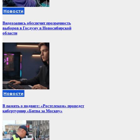
Новости
Видеозапись обеспечит прозрачность
выборов в Госдуму в Новосибирской
области
Новости
В память о подвиге: «Ростелеком» проведет
кибертурнир «Битва за Москву»