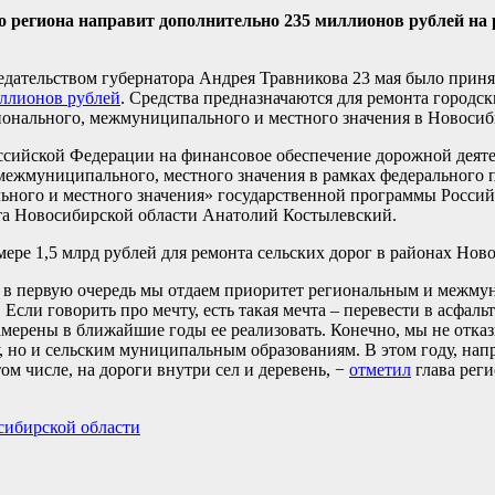
 региона направит дополнительно 235 миллионов рублей на 
едательством губернатора Андрея Травникова 23 мая было прин
иллионов рублей
. Средства предназначаются для ремонта городск
онального, межмуниципального и местного значения в Новосиб
оссийской Федерации на финансовое обеспечение дорожной деят
межмуниципального, местного значения в рамках федерального 
ьного и местного значения» государственной программы Росси
та Новосибирской области Анатолий Костылевский.
ере 1,5 млрд рублей для ремонта сельских дорог в районах Нов
о, в первую очередь мы отдаем приоритет региональным и межм
Если говорить про мечту, есть такая мечта – перевести в асфаль
намерены в ближайшие годы ее реализовать. Конечно, мы не отк
 но и сельским муниципальным образованиям. В этом году, напр
ом числе, на дороги внутри сел и деревень, −
отметил
глава реги
сибирской области