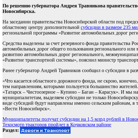
По решению губернатора Андрея Травникова правительство
Новосибирска.
На заседании правительства Новосибирской области под предс
областному центру дополнительной
субсидии в размере 235 м
региональной программы «Развитие автомобильных дорог реги
Средства выделены за счет резервного фонда правительства Р
автомобильных дорог общего пользования регионального или 
развитию автомобильных дорог регионального, межмуниципал
«Развитие транспортной системы», пояснил министр транспор
Ранее губернатор Андрей Травников сообщил о субсидии в разм
«Что касается областного дорожного фонда, не скрою, конечн
тем направлениям, которыми пользуется большинство жителей. 
«Татарск – Чистоозерное – Купино – Баган – Карасук». И мы 
муниципалитетам, выделяем субсидии не только Новосибирску,
виде субсидий будут направлены именно сельским районам, в т
«Вести Новосибирск».
Навигация
Муниципалитеты получат субсидии на 1,5 млрд рублей в Ново
Техосмотр тракторов пройдет в Кочковском районе
по
Раздел:
Дороги и Транспорт
записям