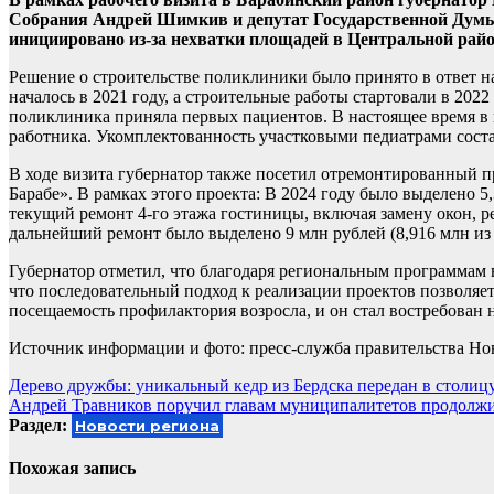
Собрания Андрей Шимкив и депутат Государственной Думы 
инициировано из-за нехватки площадей в Центральной райо
Решение о строительстве поликлиники было принято в ответ 
началось в 2021 году, а строительные работы стартовали в 2022
поликлиника приняла первых пациентов. В настоящее время в 
работника. Укомплектованность участковыми педиатрами соста
В ходе визита губернатор также посетил отремонтированный п
Барабе». В рамках этого проекта: В 2024 году было выделено 5
текущий ремонт 4-го этажа гостиницы, включая замену окон, р
дальнейший ремонт было выделено 9 млн рублей (8,916 млн из
Губернатор отметил, что благодаря региональным программам 
что последовательный подход к реализации проектов позволяет 
посещаемость профилактория возросла, и он стал востребован н
Источник информации и фото: пресс-служба правительства Но
Навигация
Дерево дружбы: уникальный кедр из Бердска передан в столи
Андрей Травников поручил главам муниципалитетов продолжи
по
Раздел:
Новости региона
записям
Похожая запись