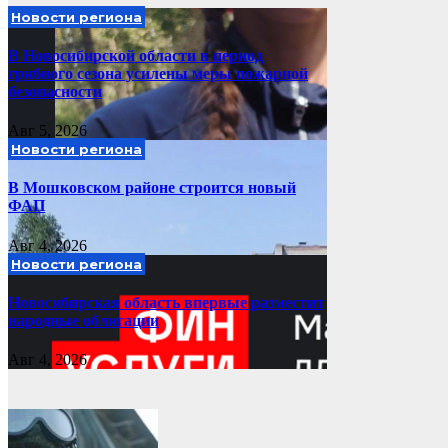
Новости региона
В Новосибирской области в период
грибного сезона усилены меры пожарной
безопасности
Авг 5, 2026
Новости региона
В Мошковском районе строится новый
ФАП
Авг 4, 2026
Новости региона
Новосибирская область впервые разместит
народные облигации
Авг 4, 2026