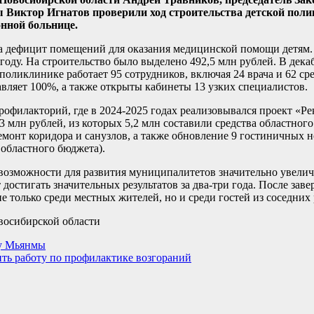
Виктор Игнатов проверили ход строительства детской поли
нной больнице.
на дефицит помещений для оказания медицинской помощи детям
 году. На строительство было выделено 492,5 млн рублей. В дека
поликлинике работает 95 сотрудников, включая 24 врача и 62 с
вляет 100%, а также открыты кабинеты 13 узких специалистов.
рофилакторий, где в 2024-2025 годах реализовывался проект «Р
,3 млн рублей, из которых 5,2 млн составили средства областног
емонт коридора и санузлов, а также обновление 9 гостиничных н
 областного бюджета).
возможности для развития муниципалитетов значительно увелич
достигать значительных результатов за два-три года. После зав
е только среди местных жителей, но и среди гостей из соседних
восибирской области
цу Мьянмы
ть работу по профилактике возгораний