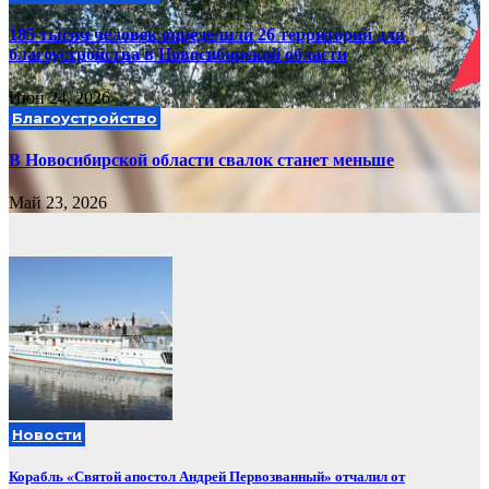
185 тысяч человек определили 26 территорий для
благоустройства в Новосибирской области
Июн 24, 2026
Благоустройство
В Новосибирской области свалок станет меньше
Май 23, 2026
Новости
Корабль «Святой апостол Андрей Первозванный» отчалил от