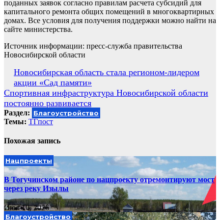
поданных заявок согласно правилам расчета субсидий для
капитального ремонта общих помещений в многоквартирных
домах. Все условия для получения поддержки можно найти на
сайте министерства.
Источник информации: пресс-служба правительства
Новосибирской области
Навигация
Новосибирская область стала регионом-лидером
акции «Сад памяти»
по
Спортивная инфраструктура Новосибирской области
записям
постоянно развивается
Раздел:
Благоустройство
Темы:
ТГпост
Похожая запись
Нацпроекты
В Тогучинском районе по нацпроекту отремонтируют мост
через реку Изылы
Июл 10, 2026
Благоустройство