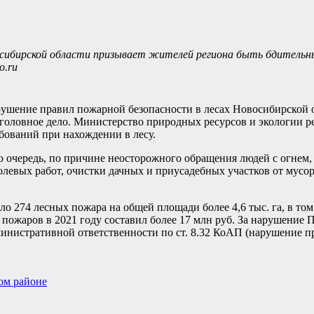
осибирской области призывает жителей региона быть бдитель
o.ru
арушение правил пожарной безопасности в лесах Новосибирской 
уголовное дело. Министерство природных ресурсов и экологии 
ований при нахождении в лесу.
ю очередь, по причине неосторожного обращения людей с огнем
олевых работ, очистки дачных и приусадебных участков от мусо
ло 274 лесных пожара на общей площади более 4,6 тыс. га, в то
 пожаров в 2021 году составил более 17 млн руб. За нарушение
министративной ответственности по ст. 8.32 КоАП (нарушение 
ом районе