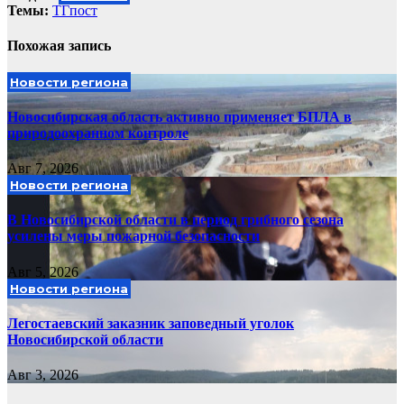
Темы:
ТГпост
Похожая запись
Новости региона
Новосибирская область активно применяет БПЛА в
природоохранном контроле
Авг 7, 2026
Новости региона
В Новосибирской области в период грибного сезона
усилены меры пожарной безопасности
Авг 5, 2026
Новости региона
Легостаевский заказник заповедный уголок
Новосибирской области
Авг 3, 2026