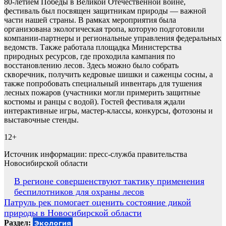
80-летием Победы в Великой Отечественной войне,
фестиваль был посвящен защитникам природы — важной
части нашей страны. В рамках мероприятия была
организована экологическая тропа, которую подготовили
компании-партнеры и региональные управления федеральных
ведомств. Также работала площадка Министерства
природных ресурсов, где проходила кампания по
восстановлению лесов. Здесь можно было собрать
скворечник, получить кедровые шишки и саженцы сосны, а
также попробовать специальный инвентарь для тушения
лесных пожаров (участники могли примерить защитные
костюмы и ранцы с водой). Гостей фестиваля ждали
интерактивные игры, мастер-классы, конкурсы, фотозоны и
выставочные стенды.
12+
Источник информации: пресс-служба правительства
Новосибирской области
Навигация
В регионе совершенствуют тактику применения
беспилотников для охраны лесов
по
Патруль рек помогает оценить состояние дикой
записям
природы в Новосибирской области
Раздел:
Экология