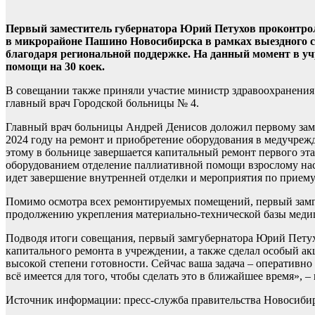
Первый заместитель губернатора Юрий Петухов проконтро
в микрорайоне Пашино Новосибирска в рамках выездного с
благодаря региональной поддержке. На данный момент в у
помощи на 30 коек.
В совещании также приняли участие министр здравоохранения
главный врач Городской больницы № 4.
Главный врач больницы Андрей Денисов доложил первому зам
2024 году на ремонт и приобретение оборудования в медучреж
этому в больнице завершается капитальный ремонт первого эт
оборудованием отделение паллиативной помощи взрослому нас
идет завершение внутренней отделки и мероприятия по прием
Помимо осмотра всех ремонтируемых помещений, первый замгу
продолжению укрепления материально-технической базы меди
Подводя итоги совещания, первый замгубернатора Юрий Петух
капитального ремонта в учреждении, а также сделал особый ак
высокой степени готовности. Сейчас ваша задача – оперативн
всё имеется для того, чтобы сделать это в ближайшее время», –
Источник информации: пресс-служба правительства Новосиби