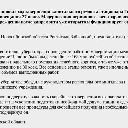
лировал ход завершения капитального ремонта стационара 
овещания 27 июня. Модернизация первичного звена здравоо
чреждении после капремонта уже открыто и функционирует о
 Новосибирской области Ростислав Заблоцкий, представители п
естителю губернатора о проведении работ по модернизации ме
дение Пашино было выделено более 168 млн рублей из областног
ажа и подвального помещения лечебного корпуса, а также уже о
елению на 30 коек. Все основные этапы ремонта уже выполнен
у объемов выполненных работ.
бернатора обсудил с руководством регионального минздрава и
цинского учреждения.
ов подчеркнул важность скорейшего завершения всех окончател
цент на ускорении подготовки необходимой документации к сдач
о провести все процедуры для скорейшего получения необходимо
 подчеркнул он.
рской области