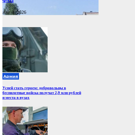
ФАП
Авг 4, 2026
Армия
Успей стать героем: добровольцы в
беспилотные войска получат 2,9 млн рублей
и места в вузах