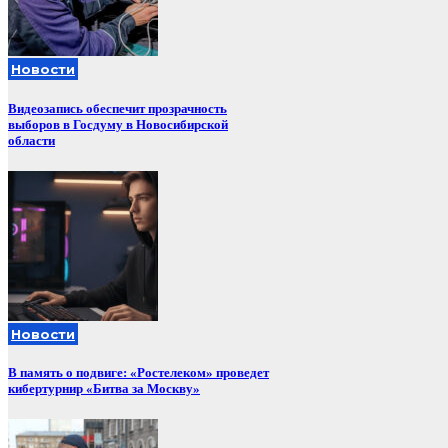
Новости
Видеозапись обеспечит прозрачность
выборов в Госдуму в Новосибирской
области
Новости
В память о подвиге: «Ростелеком» проведет
кибертурнир «Битва за Москву»