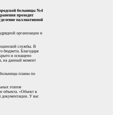
Городской больницы №4
хранения проходит
тделение паллиативной
одрядной организации и
дицинской службы. В
о бюджета. Благодаря
ткрыто и оснащено
ы, на данный момент
 больницы планы по
ьных этапов
е объекта. «Объект в
й документации. У вас