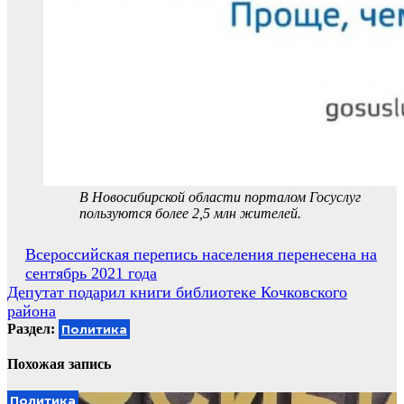
В Новосибирской области порталом Госуслуг
пользуются более 2,5 млн жителей.
Навигация
Всероссийская перепись населения перенесена на
сентябрь 2021 года
по
Депутат подарил книги библиотеке Кочковского
записям
района
Раздел:
Политика
Похожая запись
Политика