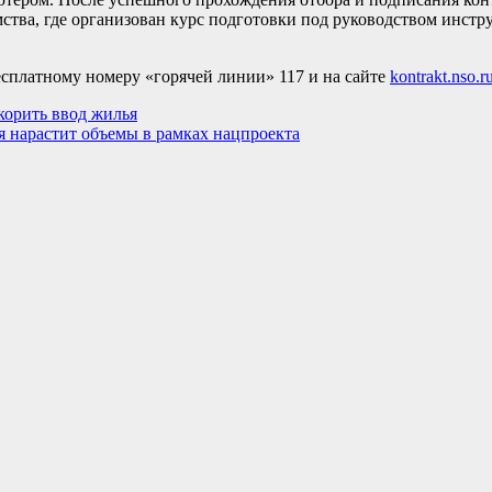
ства, где организован курс подготовки под руководством инстр
есплатному номеру «горячей линии» 117 и на сайте
kontrakt.nso.r
корить ввод жилья
ья нарастит объемы в рамках нацпроекта