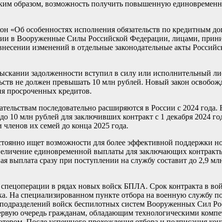
 Таким образом, возможность получить повышенную единовремен
кон «Об особенностях исполнения обязательств по кредитным до
ции в Вооруженные Силы Российской Федерации, лицами, прин
 внесении изменений в отдельные законодательные акты Россий
зыскании задолженности вступил в силу или исполнительный ли
льств не должен превышать 10 млн рублей. Новый закон освобож
ия просроченных кредитов.
ельствам последовательно расширяются в России с 2024 года. В
о 10 млн рублей для заключивших контракт с 1 декабря 2024 год
членов их семей до конца 2025 года.
остоянно ищет возможности для более эффективной поддержки 
 увеличение единовременной выплаты для заключающих контракт
я выплата сразу при поступлении на службу составит до 2,9 мл
 спецоперации в рядах новых войск БПЛА. Срок контракта в вой
а. На специализированном пункте отбора на военную службу по
 подразделений войск беспилотных систем Вооруженных Сил Ро
первую очередь гражданам, обладающим технологическими компе
тером. После успешного прохождения отбора и подписания кон