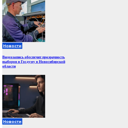
Новости
Видеозапись обеспечит прозрачность
выборов в Госдуму в Новосибирской
области
Новости