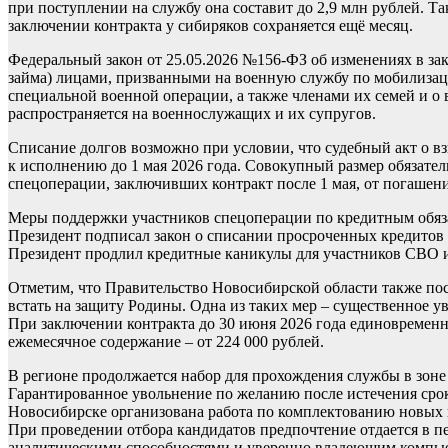
при поступлении на службу она составит до 2,9 млн рублей.
заключении контракта у сибиряков сохраняется ещё месяц.
Федеральный закон от 25.05.2026 №156-ФЗ об изменениях в за
займа) лицами, призванными на военную службу по мобилиза
специальной военной операции, а также членами их семей и о
распространяется на военнослужащих и их супругов.
Списание долгов возможно при условии, что судебный акт о в
к исполнению до 1 мая 2026 года. Совокупный размер обязате
спецоперации, заключивших контракт после 1 мая, от погашен
Меры поддержки участников спецоперации по кредитным обязат
Президент подписал закон о списании просроченных кредитов д
Президент продлил кредитные каникулы для участников СВО и 
Отметим, что Правительство Новосибирской области также п
встать на защиту Родины. Одна из таких мер – существенное
При заключении контракта до 30 июня 2026 года единовременна
ежемесячное содержание – от 224 000 рублей.
В регионе продолжается набор для прохождения службы в зоне
Гарантированное увольнение по желанию после истечения срок
Новосибирске организована работа по комплектованию новых
При проведении отбора кандидатов предпочтение отдается в 
аналитическими способностями и уверенно владеющим компью