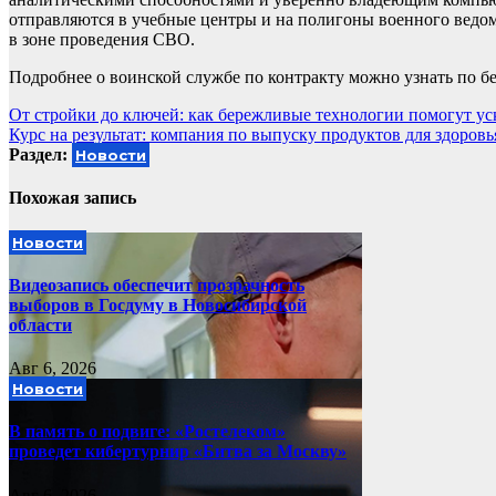
отправляются в учебные центры и на полигоны военного ведом
в зоне проведения СВО.
Подробнее о воинской службе по контракту можно узнать по б
Навигация
От стройки до ключей: как бережливые технологии помогут ус
Курс на результат: компания по выпуску продуктов для здоров
по
Раздел:
Новости
записям
Похожая запись
Новости
Видеозапись обеспечит прозрачность
выборов в Госдуму в Новосибирской
области
Авг 6, 2026
Новости
В память о подвиге: «Ростелеком»
проведет кибертурнир «Битва за Москву»
Авг 6, 2026