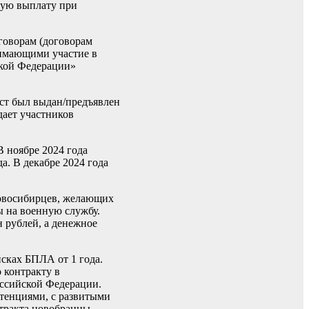
ную выплату при
говорам (договорам
имающими участие в
ской Федерации»
ст был выдан/предъявлен
дает участников
 ноябре 2024 года
а. В декабре 2024 года
новосибирцев, желающих
ы на военную службу.
н рублей, а денежное
сках БПЛА от 1 года.
 контракту в
ссийской Федерации.
тенциями, с развитыми
тракта новобранцы