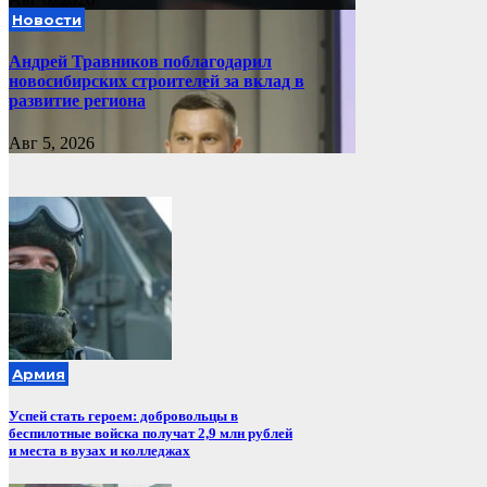
Новости
Андрей Травников поблагодарил
новосибирских строителей за вклад в
развитие региона
Авг 5, 2026
Армия
Успей стать героем: добровольцы в
беспилотные войска получат 2,9 млн рублей
и места в вузах и колледжах